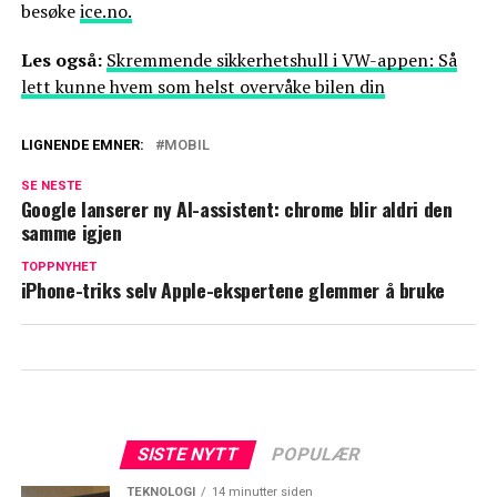
besøke
ice.no.
Les også:
Skremmende sikkerhetshull i VW-appen: Så
lett kunne hvem som helst overvåke bilen din
LIGNENDE EMNER:
MOBIL
SE NESTE
Google lanserer ny AI-assistent: chrome blir aldri den
samme igjen
TOPPNYHET
iPhone-triks selv Apple-ekspertene glemmer å bruke
SISTE NYTT
POPULÆR
TEKNOLOGI
14 minutter siden