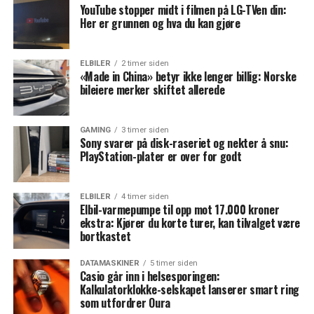
YouTube stopper midt i filmen på LG-TVen din:
Her er grunnen og hva du kan gjøre
ELBILER
2 timer siden
«Made in China» betyr ikke lenger billig: Norske
bileiere merker skiftet allerede
GAMING
3 timer siden
Sony svarer på disk-raseriet og nekter å snu:
PlayStation-plater er over for godt
ELBILER
4 timer siden
Elbil-varmepumpe til opp mot 17.000 kroner
ekstra: Kjører du korte turer, kan tilvalget være
bortkastet
DATAMASKINER
5 timer siden
Casio går inn i helsesporingen:
Kalkulatorklokke-selskapet lanserer smart ring
som utfordrer Oura