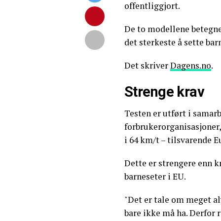
offentliggjort.
De to modellene betegnes
det sterkeste å sette bar
Det skriver
Dagens.no
.
Strenge krav
Testen er utført i samar
forbrukerorganisasjoner,
i 64 km/t – tilsvarende 
Dette er strengere enn k
barneseter i EU.
"Det er tale om meget al
bare ikke må ha. Derfor