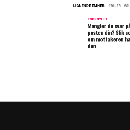
LIGNENDE EMNER:
BILER
S
TOPPNYHET
Mangler du svar p
posten din? Slik s
om mottakeren ha
den