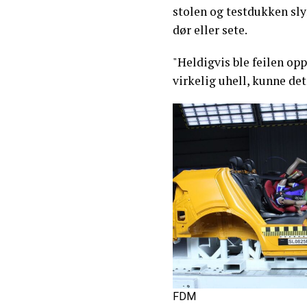
stolen og testdukken slyn
dør eller sete.
"Heldigvis ble feilen op
virkelig uhell, kunne det
FDM