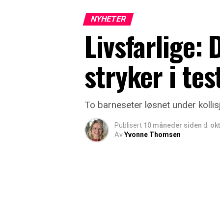
NYHETER
Livsfarlige:
stryker i tes
To barneseter løsnet under kolli
Publisert
10 måneder siden
d.
okt
Av
Yvonne Thomsen