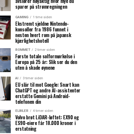
avslører nøyaktig hvor mye du
sparer på strømregningen
GAMING
1 time siden
Ekstremt sjeldne Nintendo-
konsoller fra 1986 funnet i
nesten hvert rom på japansk
kjærlighetshotell
ROMMET
2 timer siden
Første totale solformørkelse i
Europa på 25 år: Slik ser du den
uten å skade øynene
AI
3 timer siden
EU slår til mot Google: Snart kan
ChatGPT og andre AI-assistenter
erstatte Gemini på Android-
telefonen din
ELBILER
4 timer siden
Volvo brøt LiDAR-løftet: EX90 og
ES90-eiere får 18.000 kroner i
erstatning