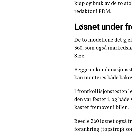
kjøp og bruk av de to sto
redaktør i FDM.
Løsnet under fr
De to modellene det gje
360, som også markedsfø
Size.
Begge er kombinasjonssto
kan monteres både bako
I frontkollisjonstesten 
den var festet i, og både
kastet fremover i bilen.
Reecle 360 løsnet også fr
forankring (topstrop) som