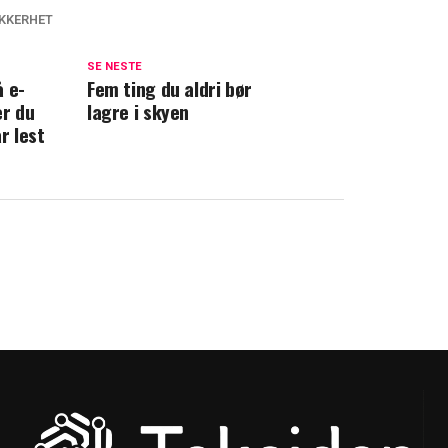
IKKERHET
SE NESTE
å e-
Fem ting du aldri bør
er du
lagre i skyen
r lest