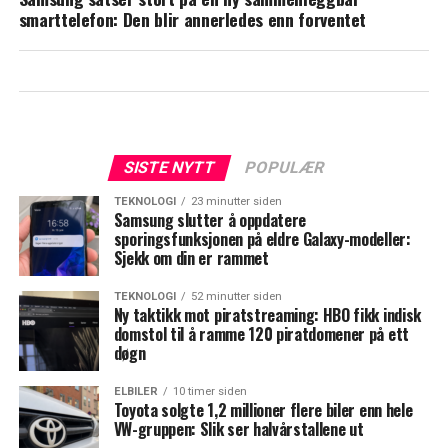
smarttelefon: Den blir annerledes enn forventet
SISTE NYTT
POPULÆR
TEKNOLOGI
23 minutter siden
Samsung slutter å oppdatere
sporingsfunksjonen på eldre Galaxy-modeller:
Sjekk om din er rammet
TEKNOLOGI
52 minutter siden
Ny taktikk mot piratstreaming: HBO fikk indisk
domstol til å ramme 120 piratdomener på ett
døgn
ELBILER
10 timer siden
Toyota solgte 1,2 millioner flere biler enn hele
VW-gruppen: Slik ser halvårstallene ut