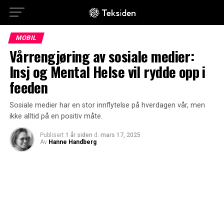
MOBIL
Vårrengjøring av sosiale medier:
Insj og Mental Helse vil rydde opp i
feeden
Sosiale medier har en stor innflytelse på hverdagen vår, men
ikke alltid på en positiv måte.
Publisert
1 år siden
d.
mars 17, 2025
Av
Hanne Handberg