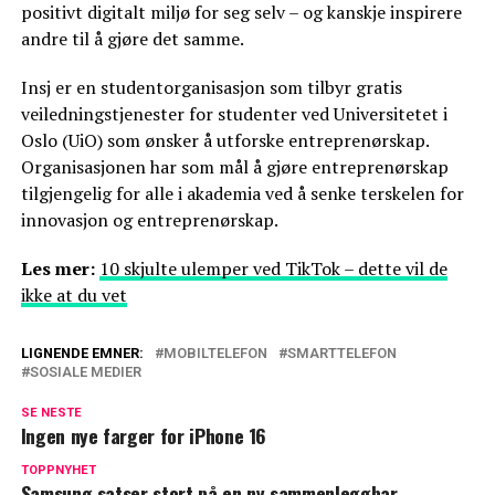
positivt digitalt miljø for seg selv – og kanskje inspirere
andre til å gjøre det samme.
​Insj er en studentorganisasjon som tilbyr gratis
veiledningstjenester for studenter ved Universitetet i
Oslo (UiO) som ønsker å utforske entreprenørskap.
Organisasjonen har som mål å gjøre entreprenørskap
tilgjengelig for alle i akademia ved å senke terskelen for
innovasjon og entreprenørskap.
Les mer:
10 skjulte ulemper ved TikTok – dette vil de
ikke at du vet
LIGNENDE EMNER:
MOBILTELEFON
SMARTTELEFON
SOSIALE MEDIER
SE NESTE
Ingen nye farger for iPhone 16
TOPPNYHET
Samsung satser stort på en ny sammenleggbar