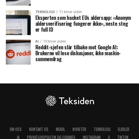
TEKNOLOGI
11 timer siden
Eksperten som hacket EUs aldersapp: «Anonym
aldersverifisering fungerer ikke», neste steg
er full ID
AI
13 timer siden
Reddit-sjefen slår tilbake mot Google AI:
Brukerne vil lese diskusjoner, ikke maskin-
sammendrag
OM OSS
KONTAKT OS
MOBIL
NYHETER
TEKNOLOGI
ELBILER
AI
PRIVATLIVSPOLITIK OG COOKIES
INSTAGRAM
X
TIKTOK