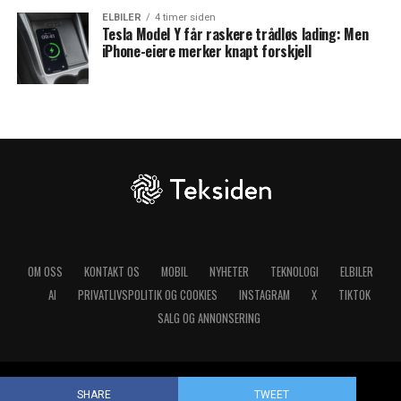
ELBILER
4 timer siden
Tesla Model Y får raskere trådløs lading: Men
iPhone-eiere merker knapt forskjell
OM OSS
KONTAKT OS
MOBIL
NYHETER
TEKNOLOGI
ELBILER
AI
PRIVATLIVSPOLITIK OG COOKIES
INSTAGRAM
X
TIKTOK
SALG OG ANNONSERING
Copyright © 2025 Teksiden.no
SHARE
TWEET