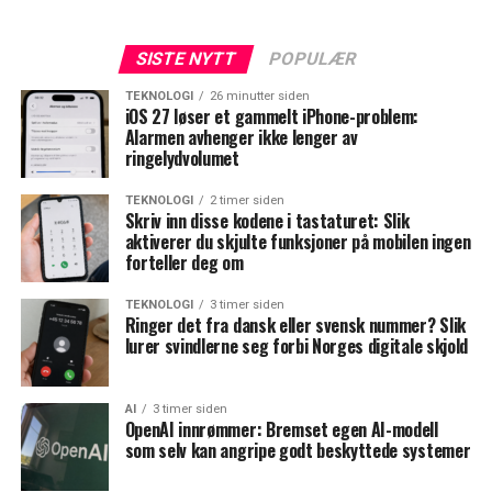
SISTE NYTT
POPULÆR
TEKNOLOGI
26 minutter siden
iOS 27 løser et gammelt iPhone-problem:
Alarmen avhenger ikke lenger av
ringelydvolumet
TEKNOLOGI
2 timer siden
Skriv inn disse kodene i tastaturet: Slik
aktiverer du skjulte funksjoner på mobilen ingen
forteller deg om
TEKNOLOGI
3 timer siden
Ringer det fra dansk eller svensk nummer? Slik
lurer svindlerne seg forbi Norges digitale skjold
AI
3 timer siden
OpenAI innrømmer: Bremset egen AI-modell
som selv kan angripe godt beskyttede systemer