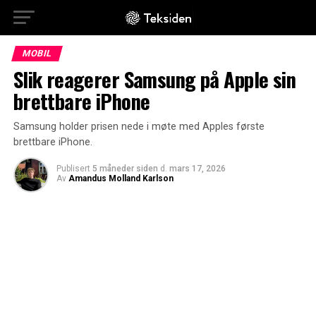
MOBIL
Slik reagerer Samsung på Apple sin
brettbare iPhone
Samsung holder prisen nede i møte med Apples første
brettbare iPhone.
Publisert
5 måneder siden
d.
mars 17, 2026
Av
Amandus Molland Karlson