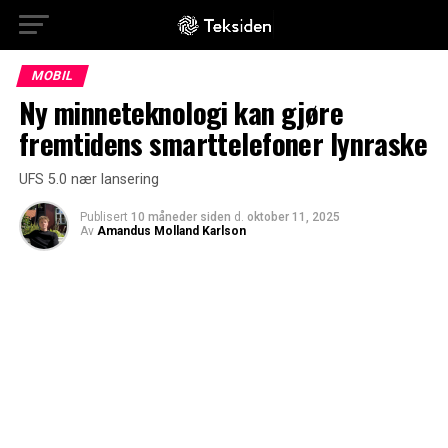
MOBIL
Ny minneteknologi kan gjøre
fremtidens smarttelefoner lynraske
UFS 5.0 nær lansering
Publisert
10 måneder siden
d.
oktober 11, 2025
Av
Amandus Molland Karlson