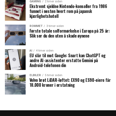
GAMING
2 timer siden
Ekstremt sjeldne Nintendo-konsoller fra 1986
funnet i nesten hvert rom på japansk
kjærlighetshotell
ROMMET
3 timer siden
Første totale solformørkelse i Europa på 25 år:
Slik ser du den uten å skade øynene
AI
4 timer siden
EU slår til mot Google: Snart kan ChatGPT og
andre AI-assistenter erstatte Gemini på
Android-telefonen din
ELBILER
5 timer siden
Volvo brøt LiDAR-løftet: EX90 og ES90-eiere får
18.000 kroner i erstatning