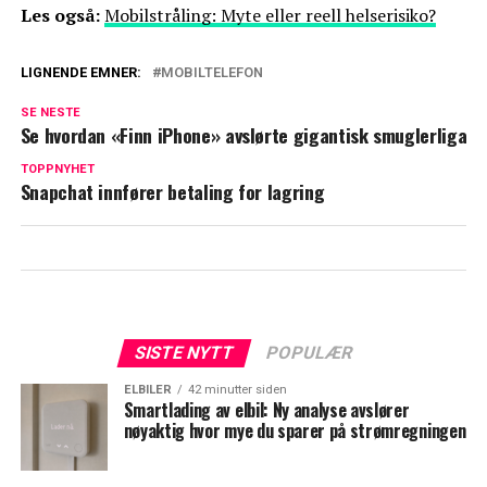
Les også:
Mobilstråling: Myte eller reell helserisiko?
LIGNENDE EMNER:
MOBILTELEFON
SE NESTE
Se hvordan «Finn iPhone» avslørte gigantisk smuglerliga
TOPPNYHET
Snapchat innfører betaling for lagring
SISTE NYTT
POPULÆR
ELBILER
42 minutter siden
Smartlading av elbil: Ny analyse avslører
nøyaktig hvor mye du sparer på strømregningen