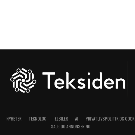
NYHETER
TEKNOLOGI
ELBILER
AI
PRIVATLIVSPOLITIK OG COOK
SALG OG ANNONSERING