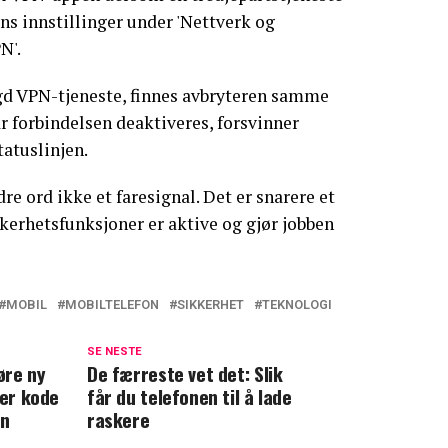
ens innstillinger under 'Nettverk og
N'.
gd VPN-tjeneste, finnes avbryteren samme
 forbindelsen deaktiveres, forsvinner
tatuslinjen.
e ord ikke et faresignal. Det er snarere et
kkerhetsfunksjoner er aktive og gjør jobben
MOBIL
MOBILTELEFON
SIKKERHET
TEKNOLOGI
SE NESTE
øre ny
De færreste vet det: Slik
ver kode
får du telefonen til å lade
en
raskere