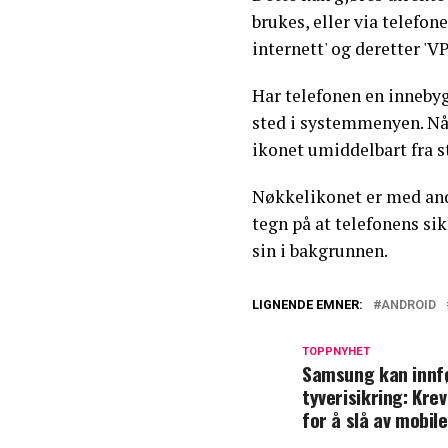
brukes, eller via telefon
internett' og deretter 'VP
Har telefonen en inneby
sted i systemmenyen. Når
ikonet umiddelbart fra s
Nøkkelikonet er med andr
tegn på at telefonens si
sin i bakgrunnen.
LIGNENDE EMNER:
ANDROID
TOPPNYHET
Samsung kan innf
tyverisikring: Kre
for å slå av mobil