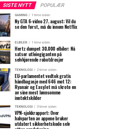
SISTE NYTT
POPULÆR
GAMING
1 time siden
Ny GTA 6-video 27. august: Vil du
se den først, må du innom Netflix
ELBILER
1 time siden
Hertz dumpet 30.000 elbiler: Nå
satser utleiegiganten på
selvkjørende robotdrosjer
TEKNOLOGI
2 timer siden
EU-parlamentet vedtok gratis
håndbagasje med 646 mot 12:
Ryanair og EasyJet må skrote en
av sine mest lønnsomme
inntektskilder
TEKNOLOGI
3 timer siden
VPN-sjokkrapport: Over
halvparten av appene bruker
utdatert sikkerhetskode selv