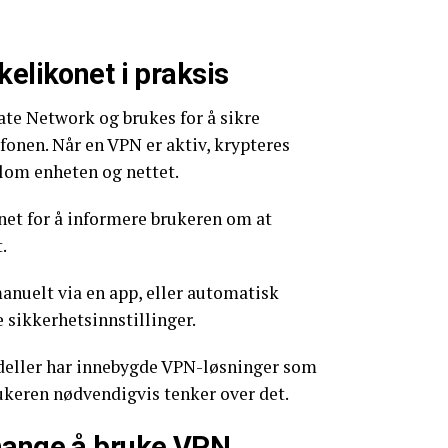
kelikonet i praksis
vate Network og brukes for å sikre
fonen. Når en VPN er aktiv, krypteres
lom enheten og nettet.
net for å informere brukeren om at
.
anuelt via en app, eller automatisk
sikkerhetsinnstillinger.
deller har innebygde VPN-løsninger som
rukeren nødvendigvis tenker over det.
mange å bruke VPN