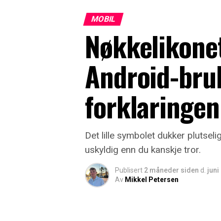
MOBIL
Nøkkelikone
Android-bru
forklaringen
Det lille symbolet dukker plutsel
uskyldig enn du kanskje tror.
Publisert
2 måneder siden
d.
juni
Av
Mikkel Petersen