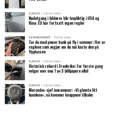
ELBILER
2 timer siden
Nødutgang i bildører blir lovpliktig i USA og
Kina: EU har fortsatt ingen regler
DATAMASKINER
3 timer siden
Tar du med power bank på fly i sommer: Her er
reglene som avgjør om du må kaste den på
flyplassen
ELBILER
3 timer siden
Historisk rekord i Frankrike: For første gang
velger mer enn 1 av 3 bilkjøpere elbil
ELBILER
5 timer siden
Mercedes-sjef innrømmer: «Vi glemte litt
kundene», nå kommer knappene tilbake