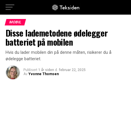
MOBIL
Disse lademetodene ødelegger
batteriet på mobilen
Hvis du lader mobilen din på denne måten, risikerer du å
ødelegge batteriet.
Publisert
1 år siden
d.
februar 22, 2025
Av
Yvonne Thomsen