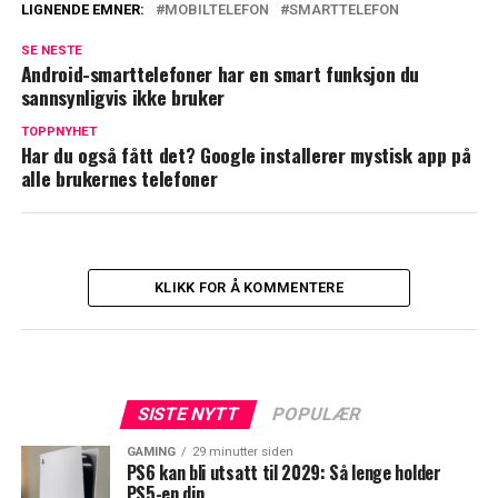
LIGNENDE EMNER:
MOBILTELEFON
SMARTTELEFON
SE NESTE
Android-smarttelefoner har en smart funksjon du
sannsynligvis ikke bruker
TOPPNYHET
Har du også fått det? Google installerer mystisk app på
alle brukernes telefoner
KLIKK FOR Å KOMMENTERE
SISTE NYTT
POPULÆR
GAMING
29 minutter siden
PS6 kan bli utsatt til 2029: Så lenge holder
PS5-en din