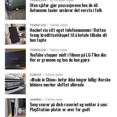
TEKNOLOGI
47 minutter siden
Uten sjåfør gjør passasjerene hva de vil:
Autonome taxier avslører det verste i folk
TEKNOLOGI
2 timer siden
Hacket via sitt eget telefonnummer: Retten
tvang kredittselskapet til å betale tilbake alt
hun tapte
TEKNOLOGI
4 timer siden
YouTube stopper midt i filmen på LG-TVen din:
Her er grunnen og hva du kan gjøre
ELBILER
6 timer siden
«Made in China» betyr ikke lenger billig: Norske
bileiere merker skiftet allerede
GAMING
7 timer siden
Sony svarer på disk-raseriet og nekter å snu:
PlayStation-plater er over for godt