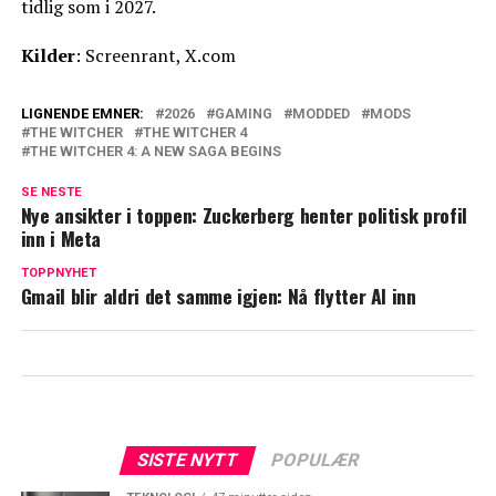
tidlig som i 2027.
Kilder
: Screenrant, X.com
LIGNENDE EMNER:
2026
GAMING
MODDED
MODS
THE WITCHER
THE WITCHER 4
THE WITCHER 4: A NEW SAGA BEGINS
SE NESTE
Nye ansikter i toppen: Zuckerberg henter politisk profil
inn i Meta
TOPPNYHET
Gmail blir aldri det samme igjen: Nå flytter AI inn
SISTE NYTT
POPULÆR