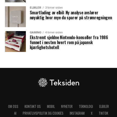
ELBILER
3 timer siden
Smartlading av elbil: Ny analyse avslører
nøyaktig hvor mye du sparer på strømregningen
GAMING
4 timer siden
Ekstremt sjeldne Nintendo-konsoller fra 1986
funnet i nesten hvert rom på japansk
kjærlighetshotell
OM OSS
KONTAKT OS
MOBIL
NYHETER
TEKNOLOGI
ELBILER
AI
PRIVATLIVSPOLITIK OG COOKIES
INSTAGRAM
X
TIKTOK