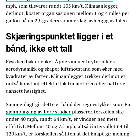
mph, som tilsvarer rundt 105 km/t. Klimaanlegget,
derimot, kostet organisasjonen mellom 1 og 4 miles per
gallon på en 29-graders sommerdag, avhengig av bilen.
Skjæringspunktet ligger i et
bånd, ikke ett tall
Fysikken bak er enkel. Åpne vinduer bryter bilens
aerodynamikk og skaper luftmotstand som øker med
kvadratet av farten. Klimaanlegget trekker derimot et
nokså konstant effektuttak fra motoren eller batteriet
uansett hastighet.
Sammenlagt gir dette et bånd der regnestykket snur. En
gjennomgang av flere studier
plasserer terskelen slik:
under 40 mph, rundt 64 km/t, er vinduer ned mest
effektivt. Mellom 40 og 75 mph, altså i intervallet 64 til
120 km/t, er forskjellen så liten at det knapt gir mening