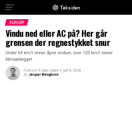
ELBILER
Vindu ned eller AC på? Her går
grensen der regnestykket snur
Under 64 km/t vinner åpne vinduer, over 120 km/t vinner
klimaanlegget.
Publisert
4 uker siden
d.
juli 9, 2026
Av
Jesper Bengtson