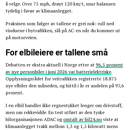
å velge. Over 75 mph, drøyt 120 km/t, snur balansen
tydelig i favør av klimaanlegget.
Praksisen som følger av tallene er grei nok: rull ned
vinduene i bytrafikken, slå på AC-en når du kommer ut
på motorveien.
For elbileiere er tallene små
Debatten er ekstra aktuell i Norge etter at
96,5 prosent
av nye personbiler i juni 2026 var batterielektriske
.
Opplysningsrådet for veitrafikken registrerte 18.875
nye elbiler den måneden, og hittil i år er andelen på 97,6
prosent.
I en elbil handler ikke regnestykket lenger om drivstoff,
men om rekkevidde. En test utført av den tyske
bilorganisasjonen ADAC og
omtalt av bil24.no
viste at
klimaanlegget trakk mellom 1,3 og 1,5 kilowatt mens