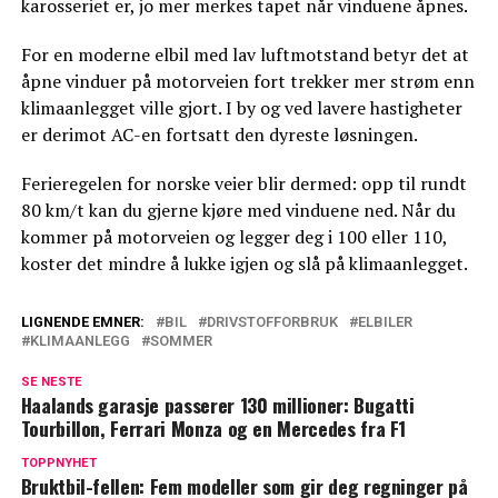
karosseriet er, jo mer merkes tapet når vinduene åpnes.
For en moderne elbil med lav luftmotstand betyr det at
åpne vinduer på motorveien fort trekker mer strøm enn
klimaanlegget ville gjort. I by og ved lavere hastigheter
er derimot AC-en fortsatt den dyreste løsningen.
Ferieregelen for norske veier blir dermed: opp til rundt
80 km/t kan du gjerne kjøre med vinduene ned. Når du
kommer på motorveien og legger deg i 100 eller 110,
koster det mindre å lukke igjen og slå på klimaanlegget.
LIGNENDE EMNER:
BIL
DRIVSTOFFORBRUK
ELBILER
KLIMAANLEGG
SOMMER
SE NESTE
Haalands garasje passerer 130 millioner: Bugatti
Tourbillon, Ferrari Monza og en Mercedes fra F1
TOPPNYHET
Bruktbil-fellen: Fem modeller som gir deg regninger på