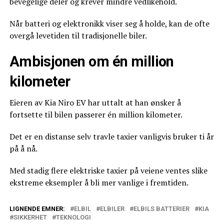
bevegelige deler og krever mindre vedlikehold.
Når batteri og elektronikk viser seg å holde, kan de ofte
overgå levetiden til tradisjonelle biler.
Ambisjonen om én million
kilometer
Eieren av Kia Niro EV har uttalt at han ønsker å
fortsette til bilen passerer én million kilometer.
Det er en distanse selv travle taxier vanligvis bruker ti år
på å nå.
Med stadig flere elektriske taxier på veiene ventes slike
ekstreme eksempler å bli mer vanlige i fremtiden.
LIGNENDE EMNER:
ELBIL
ELBILER
ELBILS BATTERIER
KIA
SIKKERHET
TEKNOLOGI