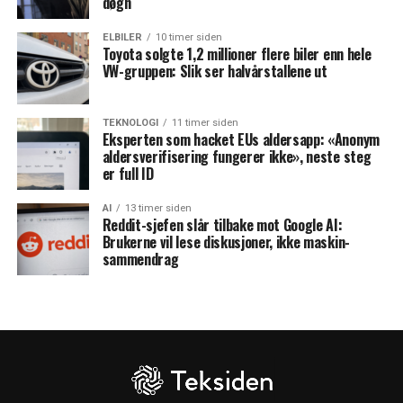
døgn
ELBILER
10 timer siden
Toyota solgte 1,2 millioner flere biler enn hele
VW-gruppen: Slik ser halvårstallene ut
TEKNOLOGI
11 timer siden
Eksperten som hacket EUs aldersapp: «Anonym
aldersverifisering fungerer ikke», neste steg
er full ID
AI
13 timer siden
Reddit-sjefen slår tilbake mot Google AI:
Brukerne vil lese diskusjoner, ikke maskin-
sammendrag