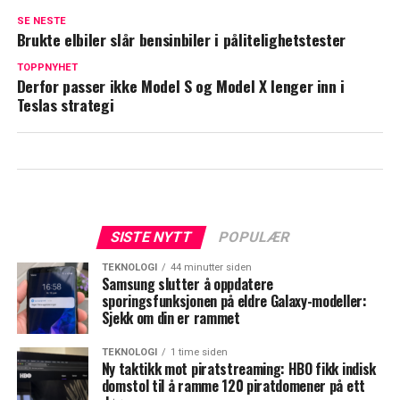
SE NESTE
Brukte elbiler slår bensinbiler i pålitelighetstester
TOPPNYHET
Derfor passer ikke Model S og Model X lenger inn i
Teslas strategi
SISTE NYTT
POPULÆR
TEKNOLOGI
44 minutter siden
Samsung slutter å oppdatere
sporingsfunksjonen på eldre Galaxy-modeller:
Sjekk om din er rammet
TEKNOLOGI
1 time siden
Ny taktikk mot piratstreaming: HBO fikk indisk
domstol til å ramme 120 piratdomener på ett