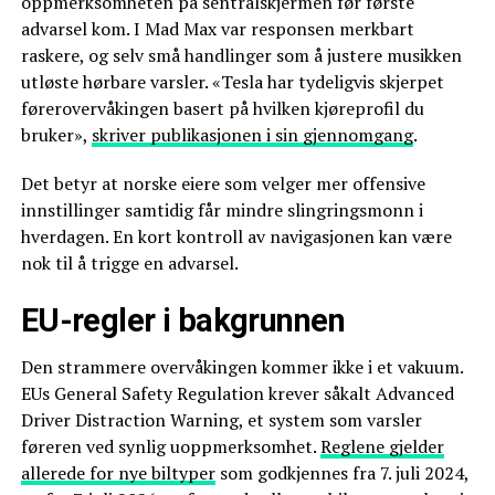
oppmerksomheten på sentralskjermen før første
advarsel kom. I Mad Max var responsen merkbart
raskere, og selv små handlinger som å justere musikken
utløste hørbare varsler. «Tesla har tydeligvis skjerpet
førerovervåkingen basert på hvilken kjøreprofil du
bruker»,
skriver publikasjonen i sin gjennomgang
.
Det betyr at norske eiere som velger mer offensive
innstillinger samtidig får mindre slingringsmonn i
hverdagen. En kort kontroll av navigasjonen kan være
nok til å trigge en advarsel.
EU-regler i bakgrunnen
Den strammere overvåkingen kommer ikke i et vakuum.
EUs General Safety Regulation krever såkalt Advanced
Driver Distraction Warning, et system som varsler
føreren ved synlig uoppmerksomhet.
Reglene gjelder
allerede for nye biltyper
som godkjennes fra 7. juli 2024,