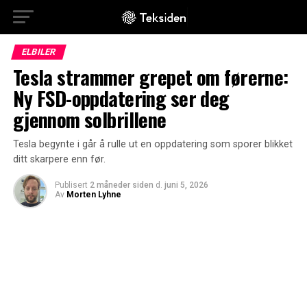
ELBILER
Tesla strammer grepet om førerne:
Ny FSD-oppdatering ser deg
gjennom solbrillene
Tesla begynte i går å rulle ut en oppdatering som sporer blikket
ditt skarpere enn før.
Publisert
2 måneder siden
d.
juni 5, 2026
Av
Morten Lyhne