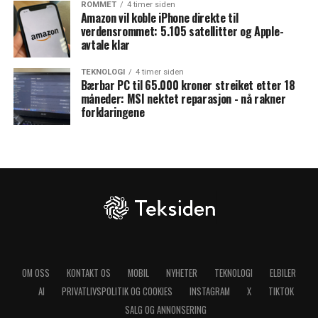
ROMMET
4 timer siden
Amazon vil koble iPhone direkte til
verdensrommet: 5.105 satellitter og Apple-
avtale klar
TEKNOLOGI
4 timer siden
Bærbar PC til 65.000 kroner streiket etter 18
måneder: MSI nektet reparasjon - nå rakner
forklaringene
OM OSS
KONTAKT OS
MOBIL
NYHETER
TEKNOLOGI
ELBILER
AI
PRIVATLIVSPOLITIK OG COOKIES
INSTAGRAM
X
TIKTOK
SALG OG ANNONSERING