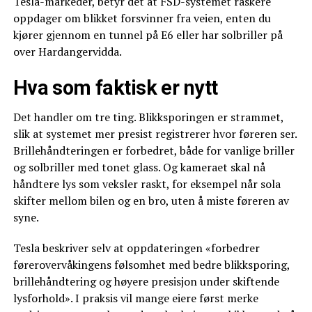
Tesla-markeder, betyr det at FSD-systemet raskere
oppdager om blikket forsvinner fra veien, enten du
kjører gjennom en tunnel på E6 eller har solbriller på
over Hardangervidda.
Hva som faktisk er nytt
Det handler om tre ting. Blikksporingen er strammet,
slik at systemet mer presist registrerer hvor føreren ser.
Brillehåndteringen er forbedret, både for vanlige briller
og solbriller med tonet glass. Og kameraet skal nå
håndtere lys som veksler raskt, for eksempel når sola
skifter mellom bilen og en bro, uten å miste føreren av
syne.
Tesla beskriver selv at oppdateringen «forbedrer
førerovervåkingens følsomhet med bedre blikksporing,
brillehåndtering og høyere presisjon under skiftende
lysforhold». I praksis vil mange eiere først merke