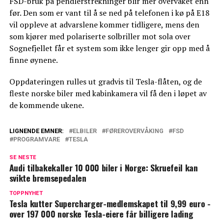
FSD-bruk på pendlerstrekninger blir mer overvåket enn
før. Den som er vant til å se ned på telefonen i kø på E18
vil oppleve at advarslene kommer tidligere, mens den
som kjører med polariserte solbriller mot sola over
Sognefjellet får et system som ikke lenger gir opp med å
finne øynene.
Oppdateringen rulles ut gradvis til Tesla-flåten, og de
fleste norske biler med kabinkamera vil få den i løpet av
de kommende ukene.
LIGNENDE EMNER:
ELBILER
FØREROVERVÅKING
FSD
PROGRAMVARE
TESLA
SE NESTE
Audi tilbakekaller 10 000 biler i Norge: Skruefeil kan
svikte bremsepedalen
TOPPNYHET
Tesla kutter Supercharger-medlemskapet til 9,99 euro -
over 197 000 norske Tesla-eiere får billigere lading