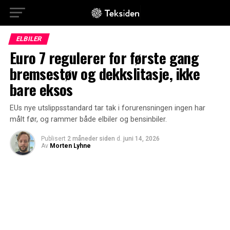
ELBILER
Euro 7 regulerer for første gang
bremsestøv og dekkslitasje, ikke
bare eksos
EUs nye utslippsstandard tar tak i forurensningen ingen har
målt før, og rammer både elbiler og bensinbiler.
Publisert
2 måneder siden
d.
juni 14, 2026
Av
Morten Lyhne