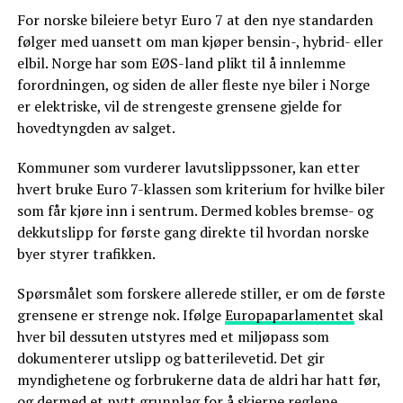
For norske bileiere betyr Euro 7 at den nye standarden
følger med uansett om man kjøper bensin-, hybrid- eller
elbil. Norge har som EØS-land plikt til å innlemme
forordningen, og siden de aller fleste nye biler i Norge
er elektriske, vil de strengeste grensene gjelde for
hovedtyngden av salget.
Kommuner som vurderer lavutslippssoner, kan etter
hvert bruke Euro 7-klassen som kriterium for hvilke biler
som får kjøre inn i sentrum. Dermed kobles bremse- og
dekkutslipp for første gang direkte til hvordan norske
byer styrer trafikken.
Spørsmålet som forskere allerede stiller, er om de første
grensene er strenge nok. Ifølge
Europaparlamentet
skal
hver bil dessuten utstyres med et miljøpass som
dokumenterer utslipp og batterilevetid. Det gir
myndighetene og forbrukerne data de aldri har hatt før,
og dermed et nytt grunnlag for å skjerpe reglene