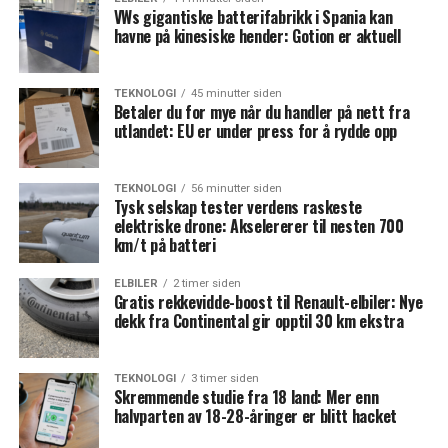
VWs gigantiske batterifabrikk i Spania kan
havne på kinesiske hender: Gotion er aktuell
TEKNOLOGI
45 minutter siden
Betaler du for mye når du handler på nett fra
utlandet: EU er under press for å rydde opp
TEKNOLOGI
56 minutter siden
Tysk selskap tester verdens raskeste
elektriske drone: Akselererer til nesten 700
km/t på batteri
ELBILER
2 timer siden
Gratis rekkevidde-boost til Renault-elbiler: Nye
dekk fra Continental gir opptil 30 km ekstra
TEKNOLOGI
3 timer siden
Skremmende studie fra 18 land: Mer enn
halvparten av 18-28-åringer er blitt hacket