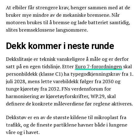
At elbiler får strengere krav, henger sammen med at de
bruker mye mindre av de mekaniske bremsene. Når
motoren brukes til å bremse og lade batteriet samtidig,
slites bremseklossene langsommere.
Dekk kommer i neste runde
Dekkslitasje er teknisk vanskeligere å måle og er derfor
satt på en egen tidslinje. Etter
Euro 7-forordningen
skal
personbildekk (klasse C1) ha typegodkjenningskrav fra 1.
juli 2028, mens lette varebildekk følger fra 2030 og
tunge kjøretøy fra 2032. FNs verdensforum for
harmonisering av kjøretøyforskrifter, WP.29, skal
definere de konkrete måleverdiene før reglene aktiveres.
Dekkstøv er en av de største kildene til mikroplast fra
trafikk, og de fineste partiklene havner både i lungene
våre og i havet.