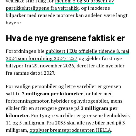
veidekke står i dag for
mellom 5 og 30 prosent av
partikkelutslippene fra veitrafikk
, og i moderne
bilparker med rensede motorer kan andelen være langt
høyere.
Hva de nye grensene faktisk er
Forordningen ble
publisert i EUs offisielle tidende 8. mai
2024 som forordning 2024/1257
og gjelder først nye
biltyper fra 29. november 2026, deretter alle nye biler
fra samme dato i 2027.
For vanlige personbiler og lette varebiler er grensen
satt til
7 milligram per kilometer
for biler med
forbrenningsmotor, hybrider og hydrogenbiler, mens
elbiler får en strengere grense på
3 milligram per
kilometer
. For tyngre varebiler er grensene henholdsvis
11 og 5 milligram. Fra 2035 skal alle nye biler ned på 3
milligram,
opplyser bremseprodusenten HELLA
.