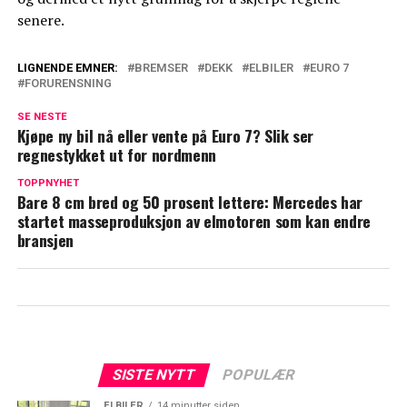
senere.
LIGNENDE EMNER:
BREMSER
DEKK
ELBILER
EURO 7
FORURENSNING
SE NESTE
Kjøpe ny bil nå eller vente på Euro 7? Slik ser
regnestykket ut for nordmenn
TOPPNYHET
Bare 8 cm bred og 50 prosent lettere: Mercedes har
startet masseproduksjon av elmotoren som kan endre
bransjen
SISTE NYTT
POPULÆR
ELBILER
14 minutter siden