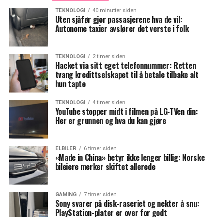
TEKNOLOGI
40 minutter siden
Uten sjåfør gjør passasjerene hva de vil:
Autonome taxier avslører det verste i folk
TEKNOLOGI
2 timer siden
Hacket via sitt eget telefonnummer: Retten
tvang kredittselskapet til å betale tilbake alt
hun tapte
TEKNOLOGI
4 timer siden
YouTube stopper midt i filmen på LG-TVen din:
Her er grunnen og hva du kan gjøre
ELBILER
6 timer siden
«Made in China» betyr ikke lenger billig: Norske
bileiere merker skiftet allerede
GAMING
7 timer siden
Sony svarer på disk-raseriet og nekter å snu:
PlayStation-plater er over for godt