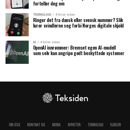
forteller deg om
TEKNOLOGI
4 timer siden
Ringer det fra dansk eller svensk nummer? Slik
lurer svindlerne seg forbi Norges digitale skjold
AI
4 timer siden
OpenAI innrømmer: Bremset egen AI-modell
som selv kan angripe godt beskyttede systemer
OM OSS
KONTAKT OS
MOBIL
NYHETER
TEKNOLOGI
ELBILER