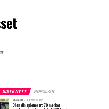
sset
or.
SISTE NYTT
POPULÆR
ELBILER
8 timer siden
Bilen din spionerer: 70 merker