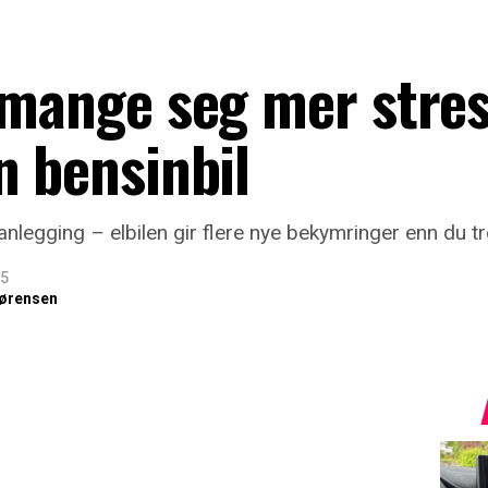
 mange seg mer stre
n bensinbil
legging – elbilen gir flere nye bekymringer enn du tr
25
ørensen