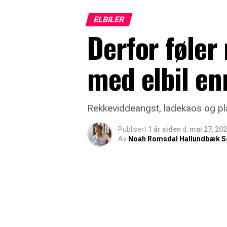
ELBILER
Derfor føler
med elbil en
Rekkeviddeangst, ladekaos og plan
Publisert
1 år siden
d.
mai 27, 20
Av
Noah Romsdal Hallundbæk S