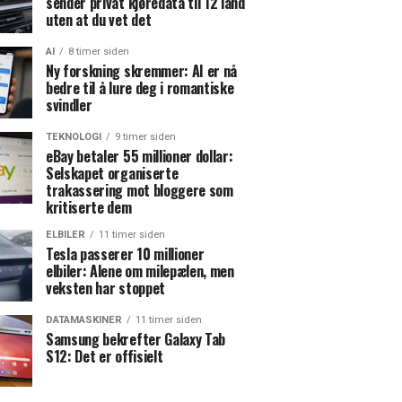
sender privat kjøredata til 12 land
uten at du vet det
AI
8 timer siden
Ny forskning skremmer: AI er nå
bedre til å lure deg i romantiske
svindler
TEKNOLOGI
9 timer siden
eBay betaler 55 millioner dollar:
Selskapet organiserte
trakassering mot bloggere som
kritiserte dem
ELBILER
11 timer siden
Tesla passerer 10 millioner
elbiler: Alene om milepælen, men
veksten har stoppet
DATAMASKINER
11 timer siden
Samsung bekrefter Galaxy Tab
S12: Det er offisielt