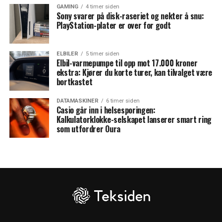
GAMING
4 timer siden
Sony svarer på disk-raseriet og nekter å snu:
PlayStation-plater er over for godt
ELBILER
5 timer siden
Elbil-varmepumpe til opp mot 17.000 kroner
ekstra: Kjører du korte turer, kan tilvalget være
bortkastet
DATAMASKINER
6 timer siden
Casio går inn i helsesporingen:
Kalkulatorklokke-selskapet lanserer smart ring
som utfordrer Oura