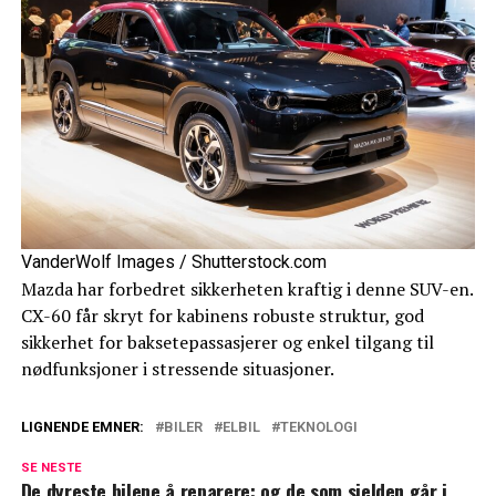
VanderWolf Images / Shutterstock.com
Mazda har forbedret sikkerheten kraftig i denne SUV-en.
CX-60 får skryt for kabinens robuste struktur, god
sikkerhet for baksetepassasjerer og enkel tilgang til
nødfunksjoner i stressende situasjoner.
LIGNENDE EMNER:
BILER
ELBIL
TEKNOLOGI
SE NESTE
De dyreste bilene å reparere: og de som sjelden går i