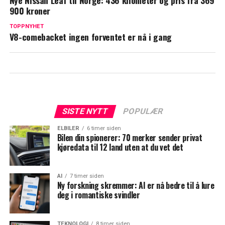
Nye Nissan Leaf til Norge: 436 kilometer og pris fra 369
900 kroner
TOPPNYHET
V8-comebacket ingen forventet er nå i gang
SISTE NYTT
POPULÆR
ELBILER
6 timer siden
Bilen din spionerer: 70 merker sender privat
kjøredata til 12 land uten at du vet det
AI
7 timer siden
Ny forskning skremmer: AI er nå bedre til å lure
deg i romantiske svindler
TEKNOLOGI
8 timer siden