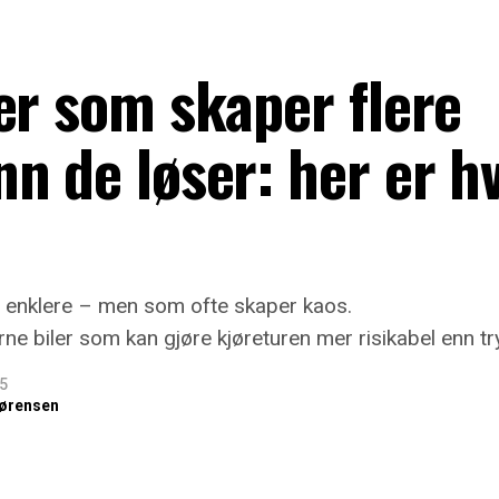
er som skaper flere
n de løser: her er h
et enklere – men som ofte skaper kaos.
ne biler som kan gjøre kjøreturen mer risikabel enn tr
25
ørensen