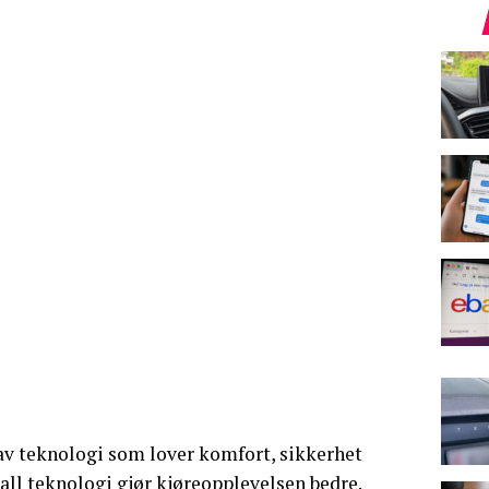
e av teknologi som lover komfort, sikkerhet
all teknologi gjør kjøreopplevelsen bedre.