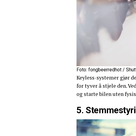
Foto: fongbeerredhot / Shu
Keyless-systemer gjør de
for tyver å stjele den. V
og starte bilen uten fysi
5. Stemmestyri