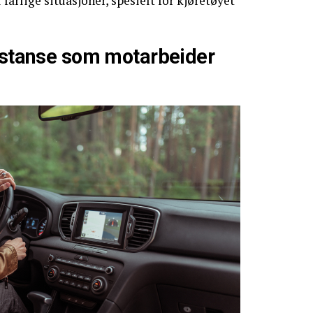
 farlige situasjoner, spesielt for kjøretøyet
sistanse som motarbeider