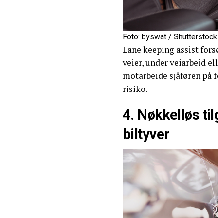
Foto: byswat / Shutterstoc
Lane keeping assist forsø
veier, under veiarbeid el
motarbeide sjåføren på f
risiko.
4. Nøkkelløs ti
biltyver