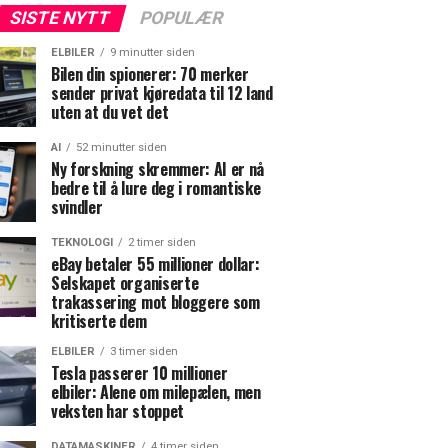
SISTE NYTT
POPULÆR
ELBILER
9 minutter siden
Bilen din spionerer: 70 merker
sender privat kjøredata til 12 land
uten at du vet det
AI
52 minutter siden
Ny forskning skremmer: AI er nå
bedre til å lure deg i romantiske
svindler
TEKNOLOGI
2 timer siden
eBay betaler 55 millioner dollar:
Selskapet organiserte
trakassering mot bloggere som
kritiserte dem
ELBILER
3 timer siden
Tesla passerer 10 millioner
elbiler: Alene om milepælen, men
veksten har stoppet
DATAMASKINER
4 timer siden