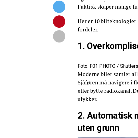
Faktisk skaper mange fun
Her er 10 bilteknologier 
fordeler.
1. Overkomplis
Foto: F01 PHOTO / Shutter
Moderne biler samler all
Sjåføren må navigere i f
eller bytte radiokanal. D
ulykker.
2. Automatisk
uten grunn