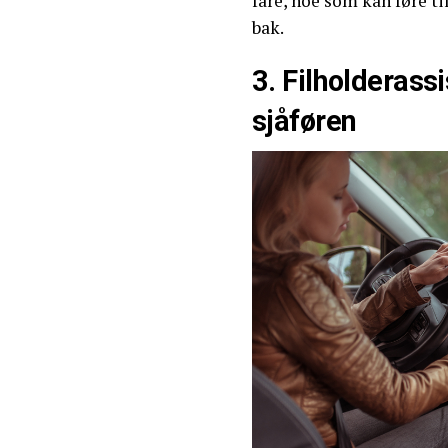
fare, noe som kan føre til
bak.
3. Filholderas
sjåføren