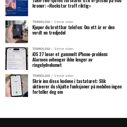
Take-Two-sjefen forsvarer GTA VI-prisen på 900
kroner: «Rockstar traff riktig»
TEKNOLOGI
2 timer siden
Kjøper du brettbar telefon: Om ett år er den
verdt en tredjedel
TEKNOLOGI
3 timer siden
iOS 27 løser et gammelt iPhone-problem:
Alarmen avhenger ikke lenger av
ringelydvolumet
TEKNOLOGI
5 timer siden
Skriv inn disse kodene i tastaturet: Slik
aktiverer du skjulte funksjoner på mobilen ingen
forteller deg om