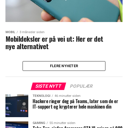
MOBIL
3 måneder siden
Mobildeksler er på vei ut: Her er det
nye alternativet
FLERE NYHETER
SISTE NYTT
POPULÆR
TEKNOLOGI
46 minutter siden
Hackere ringer deg på Teams, later som de er
IT-support og krypterer hele maskinen din
GAMING
55 minutter siden