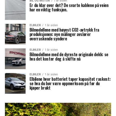
BIL OG MOTOR
1 år siden
Er du klar over det? De svarte kablene på veien
har en viktig funksjon.
ELBILER
1 år siden
Bilmodellene med høyest CO2-avtrykk fra
produksjonen: nye målinger avslører
overraskende syndere
ELBILER
1 år siden
Bilmodellene med de dyreste originale dekk: se
hva det koster deg å skifte nå
ELBILER
1 år siden
Elbilene hvor batteriet taper kapasitet raskest:
se hva du bør være oppmerksom på før du
kjøper brukt