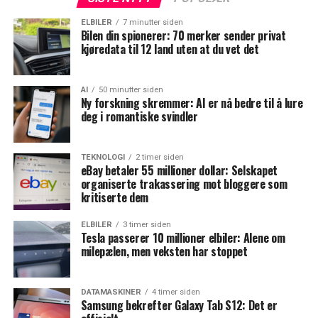
ELBILER
7 minutter siden
Bilen din spionerer: 70 merker sender privat
kjøredata til 12 land uten at du vet det
AI
50 minutter siden
Ny forskning skremmer: AI er nå bedre til å lure
deg i romantiske svindler
TEKNOLOGI
2 timer siden
eBay betaler 55 millioner dollar: Selskapet
organiserte trakassering mot bloggere som
kritiserte dem
ELBILER
3 timer siden
Tesla passerer 10 millioner elbiler: Alene om
milepælen, men veksten har stoppet
DATAMASKINER
4 timer siden
Samsung bekrefter Galaxy Tab S12: Det er