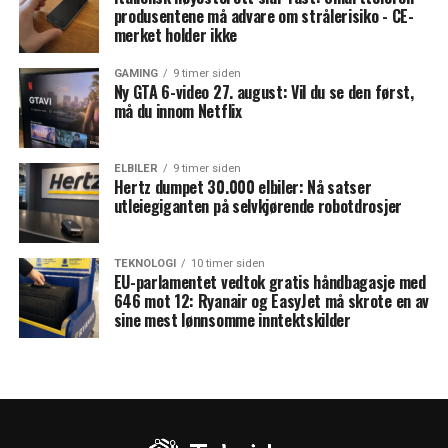
produsentene må advare om strålerisiko - CE-
merket holder ikke
GAMING
9 timer siden
Ny GTA 6-video 27. august: Vil du se den først,
må du innom Netflix
ELBILER
9 timer siden
Hertz dumpet 30.000 elbiler: Nå satser
utleiegiganten på selvkjørende robotdrosjer
TEKNOLOGI
10 timer siden
EU-parlamentet vedtok gratis håndbagasje med
646 mot 12: Ryanair og EasyJet må skrote en av
sine mest lønnsomme inntektskilder