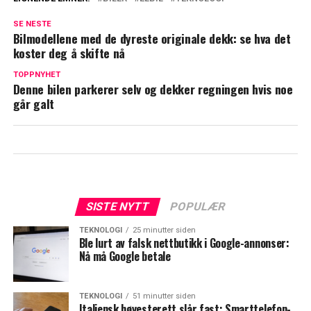
SE NESTE
Bilmodellene med de dyreste originale dekk: se hva det
koster deg å skifte nå
TOPPNYHET
Denne bilen parkerer selv og dekker regningen hvis noe
går galt
SISTE NYTT
POPULÆR
TEKNOLOGI
25 minutter siden
Ble lurt av falsk nettbutikk i Google-annonser:
Nå må Google betale
TEKNOLOGI
51 minutter siden
Italiensk høyesterett slår fast: Smarttelefon-