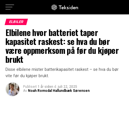
ELBILER
Elbilene hvor batteriet taper
kapasitet raskest: se hva du bør
være oppmerksom på før du kjøper
brukt
Disse elbilene mister batterikapasitet raskest – se hva du bør
vite før du kjøper brukt.
Publisert
1 år siden
d.
juli 22, 2025
Av
Noah Romsdal Hallundbæk Sørensen