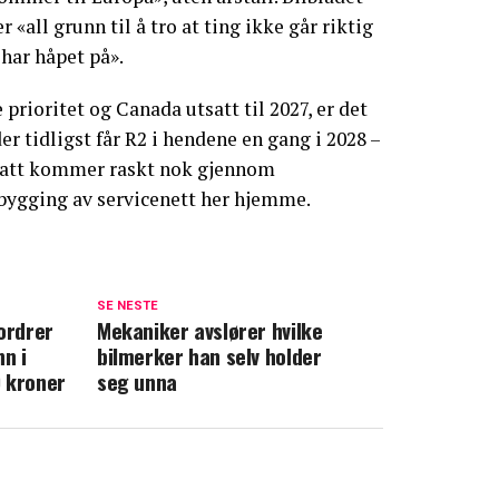
 «all grunn til å tro at ting ikke går riktig
har håpet på».
prioritet og Canada utsatt til 2027, er det
er tidligst får R2 i hendene en gang i 2028 –
 tatt kommer raskt nok gjennom
ygging av servicenett her hjemme.
SE NESTE
ordrer
Mekaniker avslører hvilke
nn i
bilmerker han selv holder
 kroner
seg unna