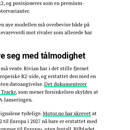
, og posisjoneres som en premium-
torvarianter.
den nye modellen må overbevise både på
evareverdi mot rivaler som allerede har
e seg med tålmodighet
må vente. Rivian har i det stille fjernet
europeiske R2-side, og erstattet den med en
uten datoangivelse.
Det dokumenterer
 Trackr
, som mener forsinkelsen skyldes at
A-lanseringen.
signalene tydelige.
Motor.no har skrevet
at
2 til Europa i 2027 nå bare er erstattet med
mmer til Europa», uten årstall. Bilbladet