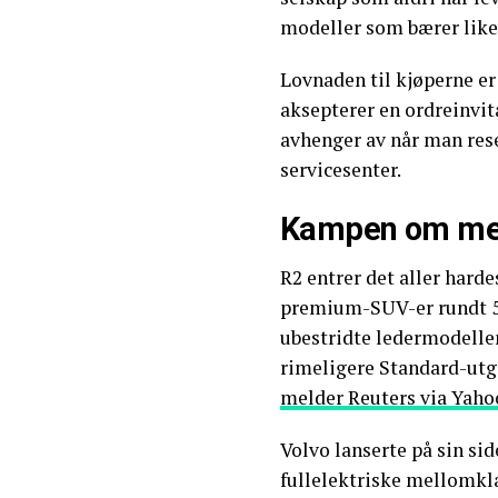
modeller som bærer lik
Lovnaden til kjøperne er 
aksepterer en ordreinvit
avhenger av når man res
servicesenter.
Kampen om me
R2 entrer det aller har
premium-SUV-er rundt 50
ubestridte ledermodellen,
rimeligere Standard-utga
melder Reuters via Yaho
Volvo lanserte på sin sid
fullelektriske mellomk