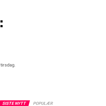
:
tirsdag.
SISTE NYTT
POPULÆR