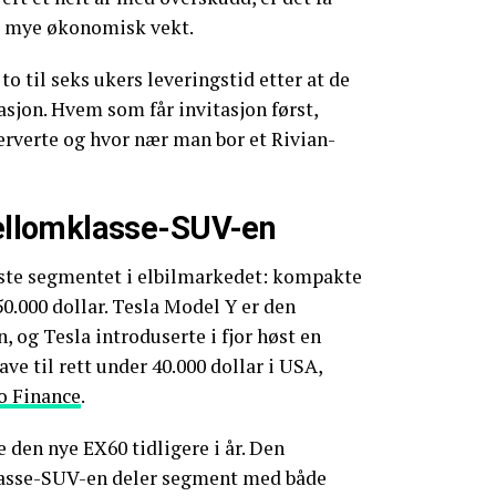
e mye økonomisk vekt.
to til seks ukers leveringstid etter at de
asjon. Hvem som får invitasjon først,
erverte og hvor nær man bor et Rivian-
llomklasse-SUV-en
deste segmentet i elbilmarkedet: kompakte
.000 dollar. Tesla Model Y er den
 og Tesla introduserte i fjor høst en
ve til rett under 40.000 dollar i USA,
o Finance
.
e den nye EX60 tidligere i år. Den
lasse-SUV-en deler segment med både