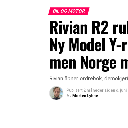
BIL OG MOTOR
Rivian R2 rul
Ny Model Y-ri
men Norge m
Rivian åpner ordrebok, demokjøri
Publisert
2 måneder siden
d.
juni
Av
Morten Lyhne