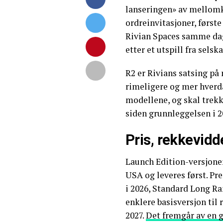
lanseringen» av mellomk
ordreinvitasjoner, først
Rivian Spaces samme da
etter et utspill fra selsk
R2 er Rivians satsing p
rimeligere og mer hverd
modellene, og skal trekke
siden grunnleggelsen i 2
Pris, rekkevidd
Launch Edition-versjonen
USA og leveres først. Pr
i 2026, Standard Long Ra
enklere basisversjon til r
2027.
Det fremgår av en