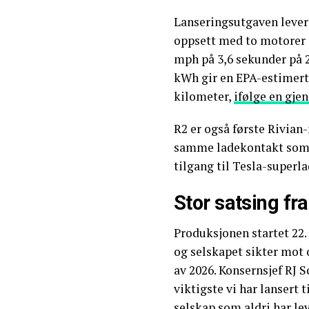
Lanseringsutgaven levere
oppsett med to motorer o
mph på 3,6 sekunder på 
kWh gir en EPA-estimert 
kilometer,
ifølge en gj
R2 er også første Rivia
samme ladekontakt som Te
tilgang til Tesla-superl
Stor satsing fra 
Produksjonen startet 22. 
og selskapet sikter mot 
av 2026. Konsernsjef RJ 
viktigste vi har lansert t
selskap som aldri har lev