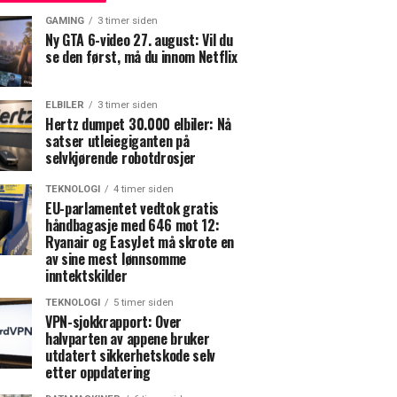
GAMING
3 timer siden
Ny GTA 6-video 27. august: Vil du
se den først, må du innom Netflix
ELBILER
3 timer siden
Hertz dumpet 30.000 elbiler: Nå
satser utleiegiganten på
selvkjørende robotdrosjer
TEKNOLOGI
4 timer siden
EU-parlamentet vedtok gratis
håndbagasje med 646 mot 12:
Ryanair og EasyJet må skrote en
av sine mest lønnsomme
inntektskilder
TEKNOLOGI
5 timer siden
VPN-sjokkrapport: Over
halvparten av appene bruker
utdatert sikkerhetskode selv
etter oppdatering