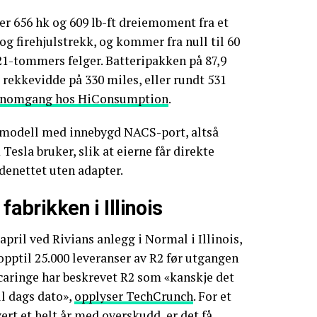
r 656 hk og 609 lb-ft dreiemoment fra et
g firehjulstrekk, og kommer fra null til 60
21-tommers felger. Batteripakken på 87,9
rekkevidde på 330 miles, eller rundt 531
ennomgang hos HiConsumption
.
n-modell med innebygd NACS-port, altså
sla bruker, slik at eierne får direkte
adenettet uten adapter.
fabrikken i Illinois
april ved Rivians anlegg i Normal i Illinois,
opptil 25.000 leveranser av R2 før utgangen
Scaringe har beskrevet R2 som «kanskje det
il dags dato»,
opplyser TechCrunch
. For et
ert et helt år med overskudd, er det få