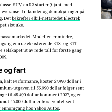
lasse-SUV-en R2 starter 9. juni, med
e leveranser til kunder og demokjøringer på
g. Det
bekrefter elbil-nettstedet Electrek
apet sist uke.
å massemarkedet. Modellen er mindre,
agslig enn de eksisterende R1S- og R1T-
 selskapet ut av røde tall for første gang
009.
e og fart
, kalt Performance, koster 57.990 dollar i
emium-utgaven til 53.990 dollar følger sent
nge til 48.490 dollar kommer i 2027, og en
undt 45.000 dollar er først ventet sent i
 gjennomgang hos Yahoo Autos
.