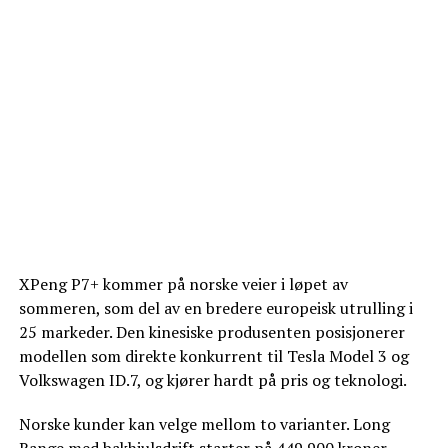
XPeng P7+ kommer på norske veier i løpet av
sommeren, som del av en bredere europeisk utrulling i
25 markeder. Den kinesiske produsenten posisjonerer
modellen som direkte konkurrent til Tesla Model 3 og
Volkswagen ID.7, og kjører hardt på pris og teknologi.
Norske kunder kan velge mellom to varianter. Long
Range med bakhjulsdrift starter på
449 900 kroner
,