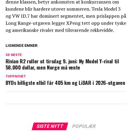
denne klassen, betyr ankomsten at konkurransen om
kundene blir hardere utover sommeren. Tesla Model 3
og VW ID.7 har dominert segmentet, men prislappen på
Long Range-utgaven legger XPeng tett opp under tyske
og amerikanske rivaler med tilsvarende rekkevidde.
LIGNENDE EMNER:
SE NESTE
Rivian R2 ruller ut tirsdag 9. juni: Ny Model Y-rival til
58.000 dollar, men Norge må vente
TOPPNYHET
BYDs billigste elbil får 405 km og LiDAR i 2026-utgaven
SISTE NYTT
POPULÆR