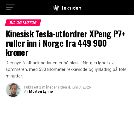
BIL OG MOTOR
Kinesisk Tesla-utfordrer XPeng P7+
ruller inn i Norge fra 449 900
kroner
Den nye fastback-sedanen er på plass i Norge i løpet av
sommeren, med 530 kilometer rekkevidde og lynlading på tolv
minutter.
Publisert
2 måneder siden
d.
juni 3, 2026
Av
Morten Lyhne