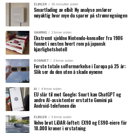
ELBILER
35 minutter siden
Smartlading av elbil: Ny analyse avslører
nøyaktig hvor mye du sparer på strømregningen
GAMING
2 timer siden
Ekstremt sjeldne Nintendo-konsoller fra 1986
funnet i nesten hvert rom på japansk
kjærlighetshotell
ROMMET
3 timer siden
Første totale solformørkelse i Europa på 25 år:
Slik ser du den uten å skade øynene
AI
4 timer siden
EU slår til mot Google: Snart kan ChatGPT og
andre AI-assistenter erstatte Gemini på
Android-telefonen din
ELBILER
5 timer siden
Volvo brøt LiDAR-løftet: EX90 og ES90-eiere får
18.000 kroner i erstatning