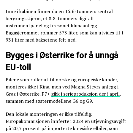
Inne i kabinen finner du en 15,6-tommers sentral
berøringsskjerm, et 8,8-tommers digitalt
instrumentpanel og firesonet klimaanlegg.
Bagasjerommet rommer 573 liter, som kan utvides til 1
931 liter med baksetene felt ned.
Bygges i Østerrike for å unngå
EU-toll
Bilene som ruller ut til norske og europeiske kunder,
monteres ikke i Kina, men ved Magna Steyrs anlegg i
Graz i Østerrike. P7+
gikk i serieproduksjon der i april
,
sammen med søstermodellene G6 og G9.
Den lokale monteringen er ikke tilfeldig.
Europakommisjonen innførte i 2024 en utjevningsavgift
på 20,7 prosent på importerte kinesiske elbiler, som