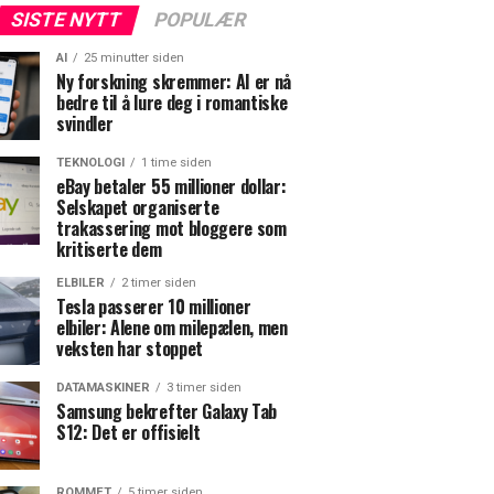
SISTE NYTT
POPULÆR
AI
25 minutter siden
Ny forskning skremmer: AI er nå
bedre til å lure deg i romantiske
svindler
TEKNOLOGI
1 time siden
eBay betaler 55 millioner dollar:
Selskapet organiserte
trakassering mot bloggere som
kritiserte dem
ELBILER
2 timer siden
Tesla passerer 10 millioner
elbiler: Alene om milepælen, men
veksten har stoppet
DATAMASKINER
3 timer siden
Samsung bekrefter Galaxy Tab
S12: Det er offisielt
ROMMET
5 timer siden