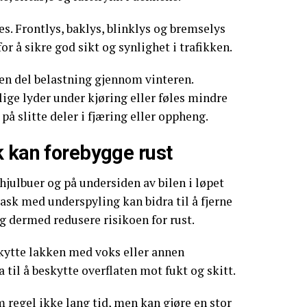
es. Frontlys, baklys, blinklys og bremselys
r å sikre god sikt og synlighet i trafikken.
 en del belastning gjennom vinteren.
ige lyder under kjøring eller føles mindre
 på slitte deler i fjæring eller oppheng.
k kan forebygge rust
 hjulbuer og på undersiden av bilen i løpet
vask med underspyling kan bidra til å fjerne
og dermed redusere risikoen for rust.
kytte lakken med voks eller annen
 til å beskytte overflaten mot fukt og skitt.
m regel ikke lang tid, men kan gjøre en stor