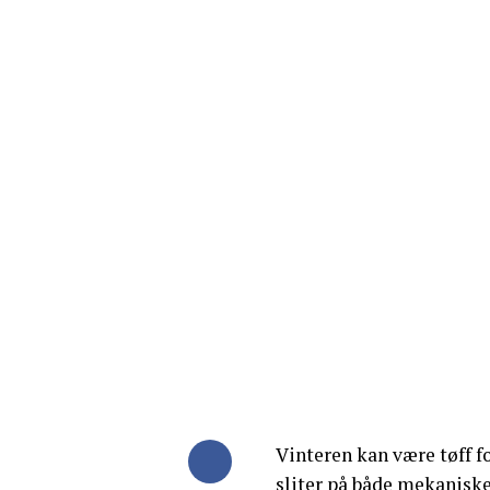
Vinteren kan være tøff fo
sliter på både mekaniske