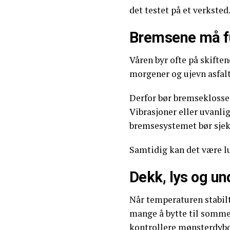
det testet på et verksted
Bremsene må f
Våren byr ofte på skiften
morgener og ujevn asfalt 
Derfor bør bremseklosser
Vibrasjoner eller uvanli
bremsesystemet bør sje
Samtidig kan det være l
Dekk, lys og un
Når temperaturen stabilt
mange å bytte til somme
kontrollere mønsterdybde