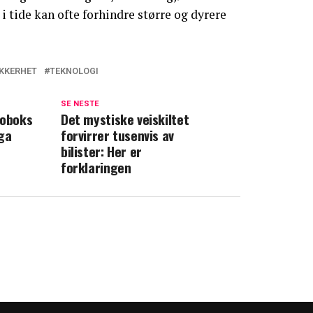
 i tide kan ofte forhindre større og dyrere
IKKERHET
TEKNOLOGI
SE NESTE
toboks
Det mystiske veiskiltet
ga
forvirrer tusenvis av
bilister: Her er
forklaringen