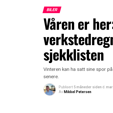
BILER
Våren er her
verkstedreg
sjekklisten
Vinteren kan ha satt sine spor p
senere.
Publisert
5 måneder siden
d.
mars
Av
Mikkel Petersen