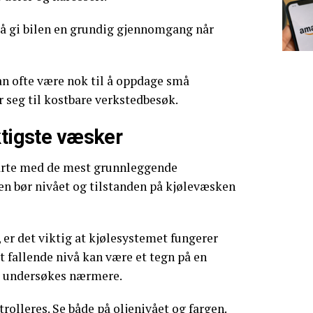
 å gi bilen en grundig gjennomgang når
an ofte være nok til å oppdage små
r seg til kostbare verkstedbesøk.
ktigste væsker
arte med de mest grunnleggende
ren bør nivået og tilstanden på kjølevæsken
 er det viktig at kjølesystemet fungerer
Et fallende nivå kan være et tegn på en
r undersøkes nærmere.
rolleres. Se både på oljenivået og fargen.