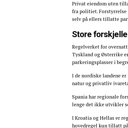
Privat eiendom uten tilla
fra politiet. Forstyrrels
selv på ellers tillatte pa
Store forskjelle
Regelverket for overnatti
Tyskland og Østerrike er 
parkeringsplasser i begre
I de nordiske landene er 
natur og privatliv ivaret
Spania har regionale forsk
lenge det ikke utvikler s
I Kroatia og Hellas er re
hovedregel kun tillatt p