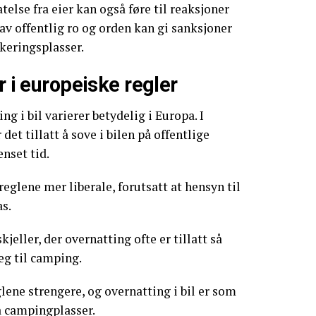
telse fra eier kan også føre til reaksjoner
e av offentlig ro og orden kan gi sanksjoner
rkeringsplasser.
r i europeiske regler
ng i bil varierer betydelig i Europa. I
det tillatt å sove i bilen på offentlige
nset tid.
reglene mer liberale, forutsatt at hensyn til
as.
jeller, der overnatting ofte er tillatt så
eg til camping.
glene strengere, og overnatting i bil er som
å campingplasser.