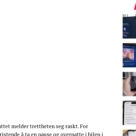
ttet melder trettheten seg raskt. For
istende å ta en pause og overnatte i bilen i