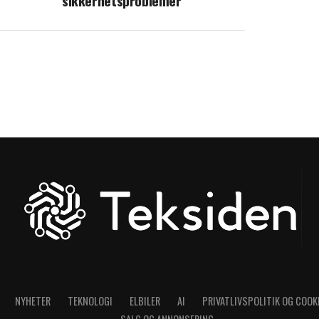
sikkerhetsproblemer
NYHETER
TEKNOLOGI
ELBILER
AI
PRIVATLIVSPOLITIK OG COOK