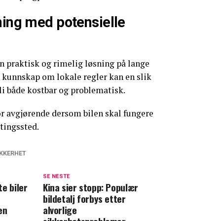
ning med potensielle
en praktisk og rimelig løsning på lange
ig kunnskap om lokale regler kan en slik
li både kostbar og problematisk.
or avgjørende dersom bilen skal fungere
tingssted.
IKKERHET
SE NESTE
e biler
Kina sier stopp: Populær
bildetalj forbys etter
en
alvorlige