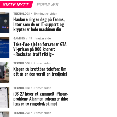
SISTE NYTT
POPULÆR
TEKNOLOGI
40 minutter siden
Hackere ringer deg på Teams,
later som de er IT-support og
krypterer hele maskinen din
GAMING
49 minutter siden
Take-Two-sjefen forsvarer GTA
VI-prisen på 900 kroner:
«Rockstar traff riktig»
TEKNOLOGI
2 timer siden
Kjøper du brettbar telefon: Om
ett år er den verdt en tredjedel
TEKNOLOGI
3 timer siden
iOS 27 løser et gammelt iPhone-
problem: Alarmen avhenger ikke
lenger av ringelydvolumet
TEKNOLOGI
5 timer siden