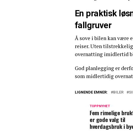
En praktisk løs
fallgruver
Å sove i bilen kan være 
reiser. Uten tilstrekkel
overnatting imidlertid b
God planlegging er derf
som midlertidig overnat
LIGNENDE EMNER:
BILER
S
TOPPNYHET
Fem rimelige brukt
er gode valg til
hverdagsbruk i by