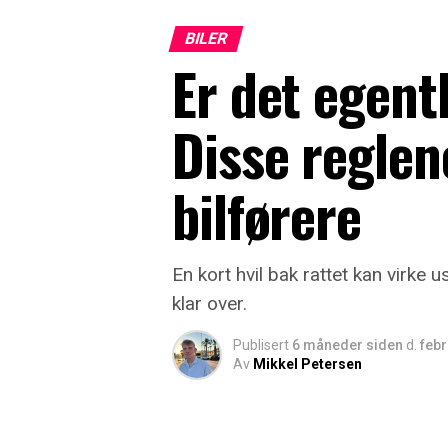
BILER
Er det egentl
Disse regle
bilførere
En kort hvil bak rattet kan virke 
klar over.
Publisert
6 måneder siden
d.
febr
Av
Mikkel Petersen