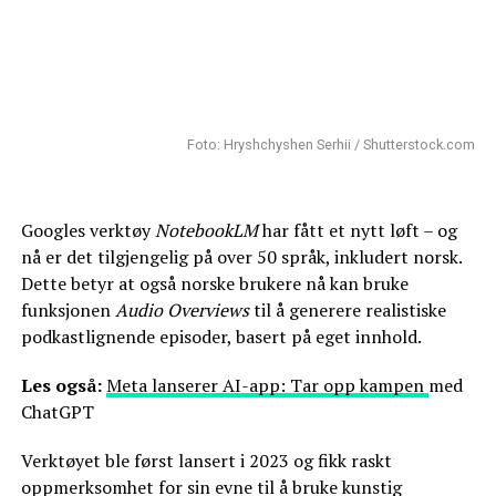
Foto: Hryshchyshen Serhii / Shutterstock.com
Googles verktøy
NotebookLM
har fått et nytt løft – og
nå er det tilgjengelig på over 50 språk, inkludert norsk.
Dette betyr at også norske brukere nå kan bruke
funksjonen
Audio Overviews
til å generere realistiske
podkastlignende episoder, basert på eget innhold.
Les også:
Meta lanserer AI-app: Tar opp kampen
med
ChatGPT
Verktøyet ble først lansert i 2023 og fikk raskt
oppmerksomhet for sin evne til å bruke kunstig