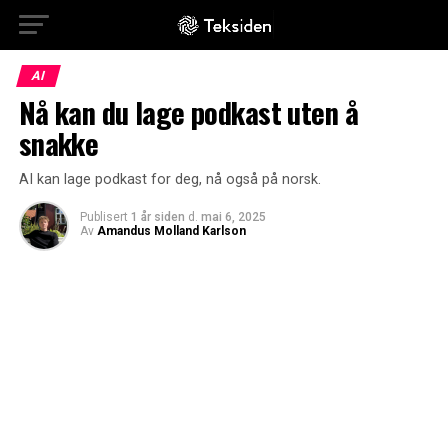
AI
Nå kan du lage podkast uten å
snakke
AI kan lage podkast for deg, nå også på norsk.
Publisert
1 år siden
d.
mai 6, 2025
Av
Amandus Molland Karlson