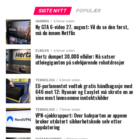
SISTE NYTT
POPULÆR
GAMING
6 timer siden
Ny GTA 6-video 27. august: Vil du se den først,
må du innom Netflix
ELBILER
6 timer siden
Hertz dumpet 30.000 elbiler: Nå satser
utleiegiganten på selvkjørende robotdrosjer
TEKNOLOGI
6 timer siden
EU-parlamentet vedtok gratis håndbagasje med
646 mot 12: Ryanair og EasyJet må skrote en av
sine mest lønnsomme inntektskilder
TEKNOLOGI
7 timer siden
VPN-sjokkrapport: Over halvparten av appene
bruker utdatert sikkerhetskode selv etter
oppdatering