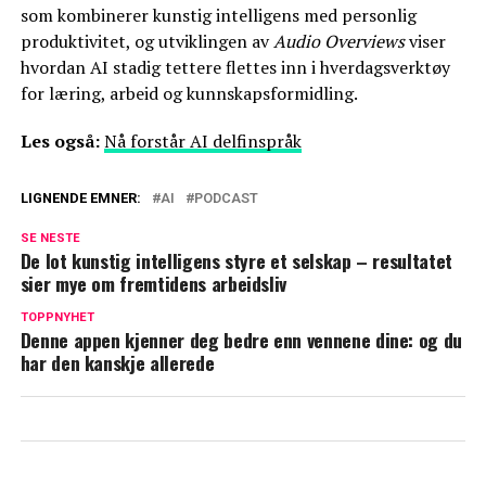
som kombinerer kunstig intelligens med personlig
produktivitet, og utviklingen av
Audio Overviews
viser
hvordan AI stadig tettere flettes inn i hverdagsverktøy
for læring, arbeid og kunnskapsformidling.
Les også:
Nå forstår AI delfinspråk
LIGNENDE EMNER:
AI
PODCAST
SE NESTE
De lot kunstig intelligens styre et selskap – resultatet
sier mye om fremtidens arbeidsliv
TOPPNYHET
Denne appen kjenner deg bedre enn vennene dine: og du
har den kanskje allerede