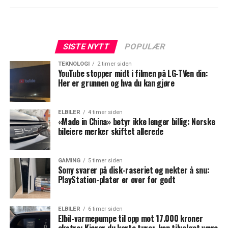
SISTE NYTT
POPULÆR
TEKNOLOGI
2 timer siden
YouTube stopper midt i filmen på LG-TVen din:
Her er grunnen og hva du kan gjøre
ELBILER
4 timer siden
«Made in China» betyr ikke lenger billig: Norske
bileiere merker skiftet allerede
GAMING
5 timer siden
Sony svarer på disk-raseriet og nekter å snu:
PlayStation-plater er over for godt
ELBILER
6 timer siden
Elbil-varmepumpe til opp mot 17.000 kroner