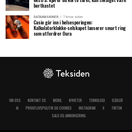
ekstra: Kjører du korte turer, kan tilvalget være
bortkastet
DATAMASKINER
7 timer siden
Casio går inn i helsesporingen:
Kalkulatorklokke-selskapet lanserer smart ring
som utfordrer Oura
OM OSS
KONTAKT OS
MOBIL
NYHETER
TEKNOLOGI
ELBILER
AI
PRIVATLIVSPOLITIK OG COOKIES
INSTAGRAM
X
TIKTOK
SALG OG ANNONSERING