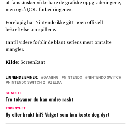
at fans ønsker «ikke bare de grafiske oppgraderingene,
men også QOL-forbedringene».
Foreløpig har Nintendo ikke gitt noen offisiell
bekreftelse om spillene.
Inntil videre forblir de blant seriens mest omtalte
mangler.
Kilde
: ScreenRant
LIGNENDE EMNER:
GAMING
NINTENDO
NINTENDO SWITCH
NINTENDO SWITCH 2
ZELDA
SE NESTE
Tre tekvaner du kan endre raskt
TOPPNYHET
Ny eller brukt bil? Valget som kan koste deg dyrt