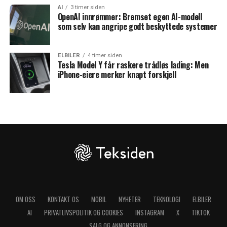
AI
3 timer siden
OpenAI innrømmer: Bremset egen AI-modell
som selv kan angripe godt beskyttede systemer
ELBILER
4 timer siden
Tesla Model Y får raskere trådløs lading: Men
iPhone-eiere merker knapt forskjell
OM OSS
KONTAKT OS
MOBIL
NYHETER
TEKNOLOGI
ELBILER
AI
PRIVATLIVSPOLITIK OG COOKIES
INSTAGRAM
X
TIKTOK
SALG OG ANNONSERING