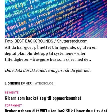
Foto: BEST-BACKGROUNDS / Shutterstock.com
Alt du har gjort på nettet blir liggende, og uten en
digital plan blir det opp til systemene – eller
tilfeldigheter – å avgjøre hva som skjer med det.
Dine data dør ikke nødvendigvis når du gjør det.
LIGNENDE EMNER:
TEKNOLOGI
SE NESTE
6 barn som hacket seg til oppmerksomhet
TOPPNYHET
Bruker naboen ditt WiFi uten lov? Slik finner du ut av det