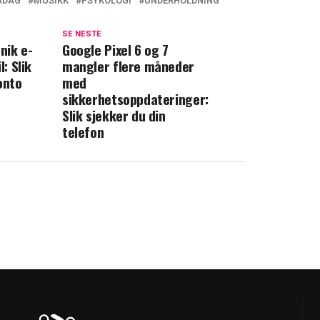
RDAG
MUSIKK
PSYKOLOGI
UNDERHOLDNING
SE NESTE
nik e-
Google Pixel 6 og 7
l: Slik
mangler flere måneder
onto
med
sikkerhetsoppdateringer:
Slik sjekker du din
telefon