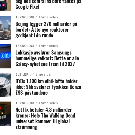
deg noe som til nå bare fantes på
Google Pixel
TEKNOLOGI
1 time siden
Beijing legger 270 milliarder på
bordet: Åtte nye reaktorer
godkjent i én runde
TEKNOLOGI
1 time siden
Lekkasje avslører Samsungs
hemmelige veikart: Dette er alle
Galaxy-nyhetene frem til 2027
ELBILER
1 time siden
BYDs 1.100 km elbil-løfte holder
ikke: Slik avslører fysikken Denza
Z9S-påstandene
TEKNOLOGI
1 time siden
Netflix betaler 4,8 milliarder
kroner: Hele The Walking Dead-
universet kommer til global
strømming