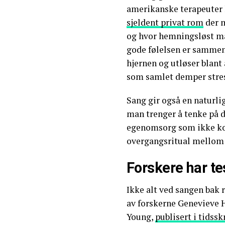
amerikanske terapeuter
sjeldent privat rom
der m
og hvor hemningsløst m
gode følelsen er sammen
hjernen og utløser blant
som samlet demper stres
Sang gir også en naturli
man trenger å tenke på de
egenomsorg som ikke ko
overgangsritual mellom 
Forskere har te
Ikke alt ved sangen bak 
av forskerne Genevieve 
Young,
publisert i tidss