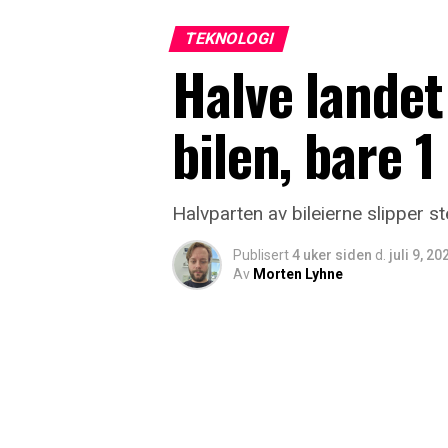
TEKNOLOGI
Halve landet 
bilen, bare 
Halvparten av bileierne slipper s
Publisert
4 uker siden
d.
juli 9, 20
Av
Morten Lyhne