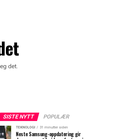
det
eg det.
SISTE NYTT
POPULÆR
TEKNOLOGI
31 minutter siden
Neste Samsung-oppdatering gir