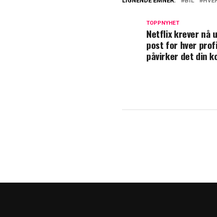
LIGNENDE EMNER:
BIL
HVE
TOPPNYHET
Netflix krever nå u
post for hver profi
påvirker det din k