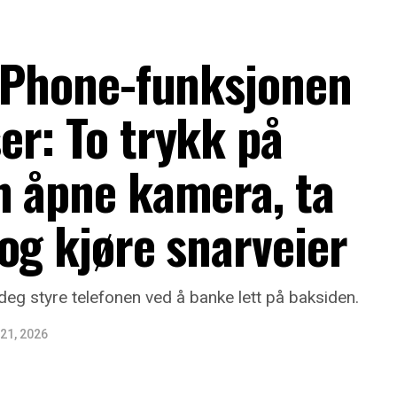
 iPhone-funksjonen
r: To trykk på
n åpne kamera, ta
og kjøre snarveier
deg styre telefonen ved å banke lett på baksiden.
21, 2026