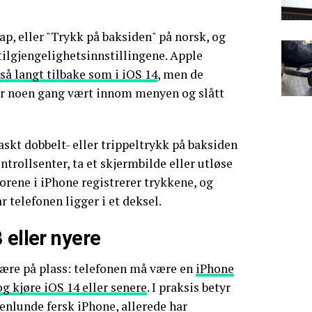
p, eller "Trykk på baksiden" på norsk, og
 tilgjengelighetsinnstillingene. Apple
så langt tilbake som i iOS 14
, men de
ar noen gang vært innom menyen og slått
raskt dobbelt- eller trippeltrykk på baksiden
trollsenter, ta et skjermbilde eller utløse
sorene i iPhone registrerer trykkene, og
r telefonen ligger i et deksel.
 eller nyere
være på plass: telefonen må være en
iPhone
og kjøre iOS 14 eller senere
. I praksis betyr
oenlunde fersk iPhone, allerede har