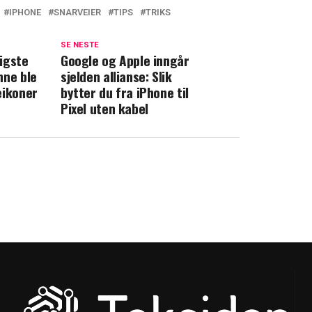
IPHONE
SNARVEIER
TIPS
TRIKS
SE NESTE
igste
Google og Apple inngår
nne ble
sjelden allianse: Slik
eikoner
bytter du fra iPhone til
Pixel uten kabel