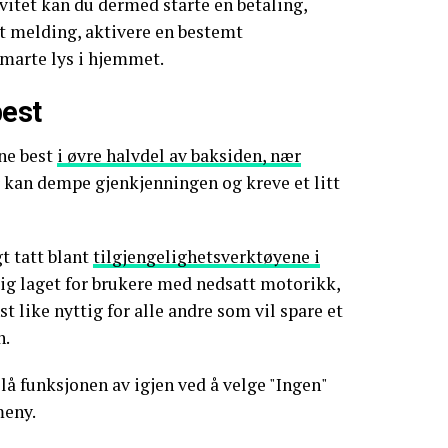
ivitet kan du dermed starte en betaling,
t melding, aktivere en bestemt
smarte lys i hjemmet.
best
ne best
i øvre halvdel av baksiden, nær
r kan dempe gjenkjenningen og kreve et litt
t tatt blant
tilgjengelighetsverktøyene i
lig laget for brukere med nedsatt motorikk,
t like nyttig for alle andre som vil spare et
n.
lå funksjonen av igjen ved å velge "Ingen"
meny.