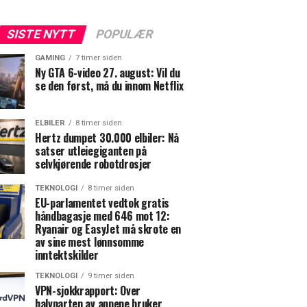
SISTE NYTT
POPULÆR
GAMING
7 timer siden
Ny GTA 6-video 27. august: Vil du
se den først, må du innom Netflix
ELBILER
8 timer siden
Hertz dumpet 30.000 elbiler: Nå
satser utleiegiganten på
selvkjørende robotdrosjer
TEKNOLOGI
8 timer siden
EU-parlamentet vedtok gratis
håndbagasje med 646 mot 12:
Ryanair og EasyJet må skrote en
av sine mest lønnsomme
inntektskilder
TEKNOLOGI
9 timer siden
VPN-sjokkrapport: Over
halvparten av appene bruker