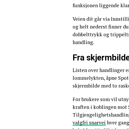
funksjonen liggende klar
Veien dit går via Innstil
og helt nederst finner du
dobbelttrykk og trippelt
handling.
Fra skjermbilde 
Listen over handlinger er
lommelykten, åpne Spotli
skjermbilde med to raske
For brukere som vil utny
kraften i koblingen mot 
Tilgjengelighetshandli
valgfri snarvei
hver gang 