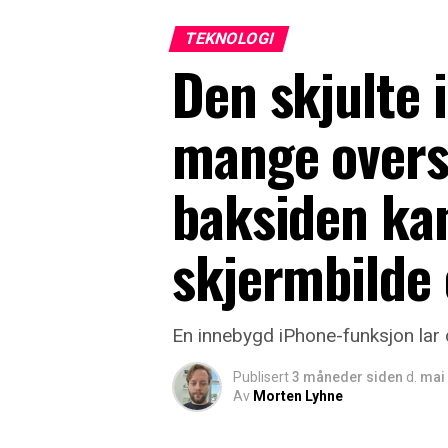
TEKNOLOGI
Den skjulte
mange overse
baksiden ka
skjermbilde 
En innebygd iPhone-funksjon lar 
Publisert
3 måneder siden
d.
mai 
Av
Morten Lyhne