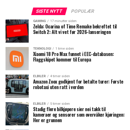
SISTE NYTT
POPULÆR
GAMING
17 minutter siden
Zelda: Ocarina of Time Remake bekreftet til
Switch 2: Alt vi vet før 2026-lanseringen
TEKNOLOGI
1 time siden
Xiaomi 18 Pro Max funnet i EEC-databasen:
Flaggskipet kommer til Europa
ELBILER
4 timer siden
Amazon Zoox godkjent for betalte turer: Første
robotaxi uten ratt i verden
ELBILER
5 timer siden
Stadig flere bilkjøpere sier nei takk til
kameraer og sensorer som overvåker kjøringen:
Her er grunnen