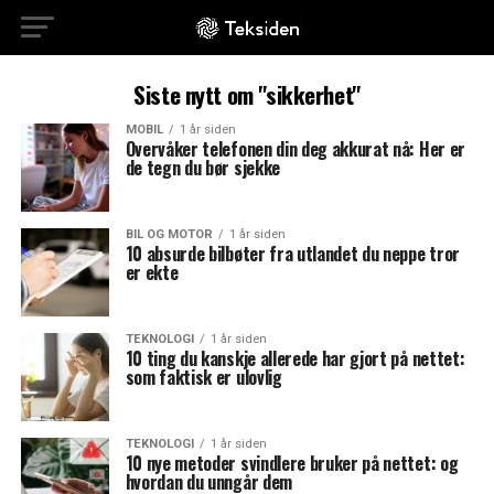
Siste nytt om "sikkerhet"
MOBIL
1 år siden
Overvåker telefonen din deg akkurat nå: Her er
de tegn du bør sjekke
BIL OG MOTOR
1 år siden
10 absurde bilbøter fra utlandet du neppe tror
er ekte
TEKNOLOGI
1 år siden
10 ting du kanskje allerede har gjort på nettet:
som faktisk er ulovlig
TEKNOLOGI
1 år siden
10 nye metoder svindlere bruker på nettet: og
hvordan du unngår dem