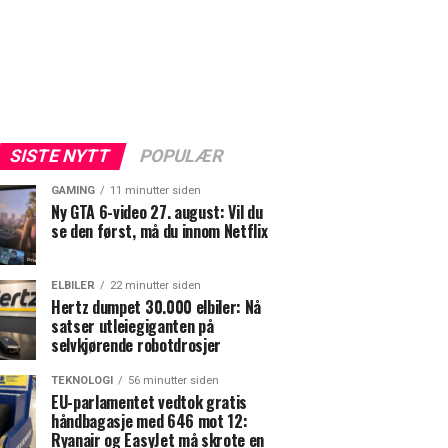
SISTE NYTT
POPULÆR
GAMING
11 minutter siden
Ny GTA 6-video 27. august: Vil du
se den først, må du innom Netflix
ELBILER
22 minutter siden
Hertz dumpet 30.000 elbiler: Nå
satser utleiegiganten på
selvkjørende robotdrosjer
TEKNOLOGI
56 minutter siden
EU-parlamentet vedtok gratis
håndbagasje med 646 mot 12:
Ryanair og EasyJet må skrote en