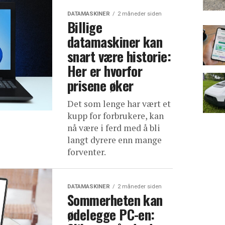
DATAMASKINER
2 måneder siden
Billige
datamaskiner kan
snart være historie:
Her er hvorfor
prisene øker
Det som lenge har vært et
kupp for forbrukere, kan
nå være i ferd med å bli
langt dyrere enn mange
forventer.
DATAMASKINER
2 måneder siden
Sommerheten kan
ødelegge PC-en: