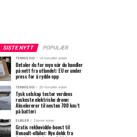
SISTE NYTT
POPULÆR
TEKNOLOGI
14 minutter siden
Betaler du for mye når du handler
på nett fra utlandet: EU er under
press for å rydde opp
TEKNOLOGI
25 minutter siden
Tysk selskap tester verdens
raskeste elektriske drone:
Akselererer til nesten 700 km/t
på batteri
ELBILER
2 timer siden
Gratis rekkevidde-boost til
Renault-elbiler: Nye dekk fra