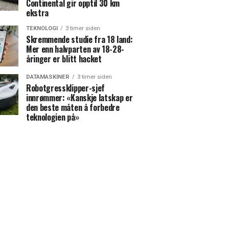
Continental gir opptil 30 km
ekstra
TEKNOLOGI
3 timer siden
Skremmende studie fra 18 land:
Mer enn halvparten av 18-28-
åringer er blitt hacket
DATAMASKINER
3 timer siden
Robotgressklipper-sjef
innrømmer: «Kanskje latskap er
den beste måten å forbedre
teknologien på»