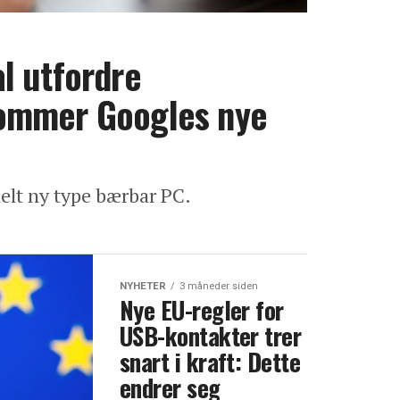
l utfordre
ommer Googles nye
elt ny type bærbar PC.
NYHETER
3 måneder siden
Nye EU-regler for
USB-kontakter trer
snart i kraft: Dette
endrer seg