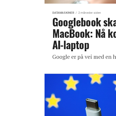
DATAMASKINER
2 måneder siden
Googlebook ska
MacBook: Nå k
AI-laptop
Google er på vei med en h