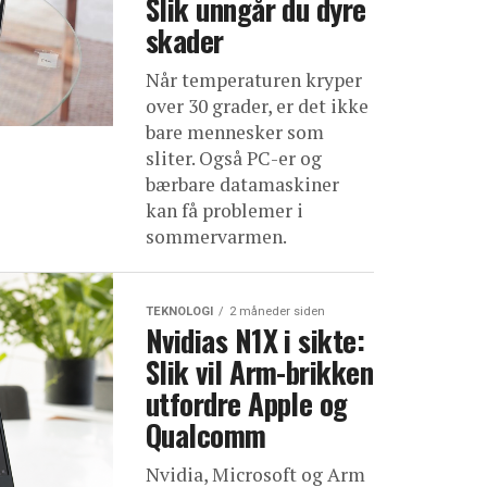
Slik unngår du dyre
skader
Når temperaturen kryper
over 30 grader, er det ikke
bare mennesker som
sliter. Også PC-er og
bærbare datamaskiner
kan få problemer i
sommervarmen.
TEKNOLOGI
2 måneder siden
Nvidias N1X i sikte:
Slik vil Arm-brikken
utfordre Apple og
Qualcomm
Nvidia, Microsoft og Arm