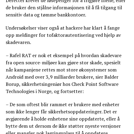
Deretter krever de løsepenger for å frigjøre filene, eller
de bruker den stjålne informasjonen til å få tilgang til
sensitiv data og tømme bankkontoer.
Undersøkelser viser også at hackere har klart å fange
opp meldinger for tofaktorautentisering ved hjelp av
skadevaren.
– Rafel RAT er nok et eksempel på hvordan skadevare
fra open source-miljøer kan gjøre stor skade, spesielt
når kampanjene rettes mot store økosystemer som
Android med over 3,9 milliarder brukere, sier Balder
Borup, sikkerhetsingeniør hos Check Point Software
Technologies i Norge, og fortsetter:
– De som oftest blir rammet er brukere med enheter
som ikke lenger får sikkerhetsoppdateringer. Det er
avgjørende å holde enhetene sine oppdaterte, eller å
bytte dem ut dersom de ikke støtter nyeste versjoner
eller mangler nok lagringsplass til å oppdatere.