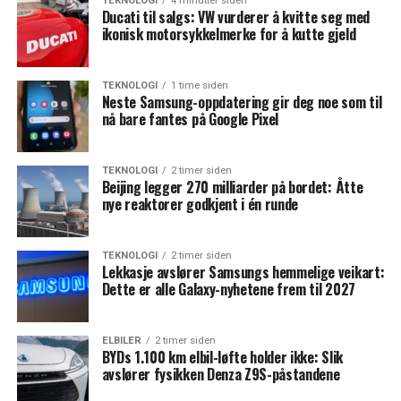
TEKNOLOGI
4 minutter siden
Ducati til salgs: VW vurderer å kvitte seg med
ikonisk motorsykkelmerke for å kutte gjeld
TEKNOLOGI
1 time siden
Neste Samsung-oppdatering gir deg noe som til
nå bare fantes på Google Pixel
TEKNOLOGI
2 timer siden
Beijing legger 270 milliarder på bordet: Åtte
nye reaktorer godkjent i én runde
TEKNOLOGI
2 timer siden
Lekkasje avslører Samsungs hemmelige veikart:
Dette er alle Galaxy-nyhetene frem til 2027
ELBILER
2 timer siden
BYDs 1.100 km elbil-løfte holder ikke: Slik
avslører fysikken Denza Z9S-påstandene