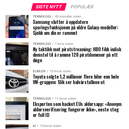
SISTE NYTT
POPULÆR
TEKNOLOGI
43 minutter siden
Samsung slutter å oppdatere
sporingsfunksjonen på eldre Galaxy-modeller:
Sjekk om din er rammet
TEKNOLOGI
1 time siden
Ny taktikk mot piratstreaming: HBO fikk indisk
domstol til å ramme 120 piratdomener på ett
døgn
ELBILER
10 timer siden
Toyota solgte 1,2 millioner flere biler enn hele
VW-gruppen: Slik ser halvårstallene ut
TEKNOLOGI
11 timer siden
Eksperten som hacket EUs aldersapp: «Anonym
aldersverifisering fungerer ikke», neste steg
er full ID
AI
13 timer siden