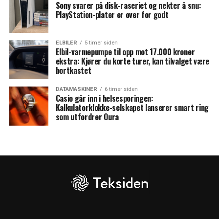
Sony svarer på disk-raseriet og nekter å snu:
PlayStation-plater er over for godt
ELBILER
5 timer siden
Elbil-varmepumpe til opp mot 17.000 kroner
ekstra: Kjører du korte turer, kan tilvalget være
bortkastet
DATAMASKINER
6 timer siden
Casio går inn i helsesporingen:
Kalkulatorklokke-selskapet lanserer smart ring
som utfordrer Oura