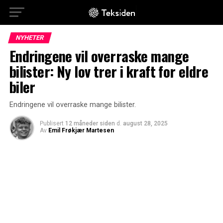
NYHETER
Endringene vil overraske mange
bilister: Ny lov trer i kraft for eldre
biler
Endringene vil overraske mange bilister.
Publisert
12 måneder siden
d.
august 28, 2025
Av
Emil Frøkjær Martesen