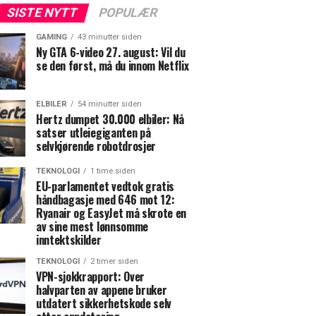
SISTE NYTT
POPULÆR
GAMING
43 minutter siden
Ny GTA 6-video 27. august: Vil du
se den først, må du innom Netflix
ELBILER
54 minutter siden
Hertz dumpet 30.000 elbiler: Nå
satser utleiegiganten på
selvkjørende robotdrosjer
TEKNOLOGI
1 time siden
EU-parlamentet vedtok gratis
håndbagasje med 646 mot 12:
Ryanair og EasyJet må skrote en
av sine mest lønnsomme
inntektskilder
TEKNOLOGI
2 timer siden
VPN-sjokkrapport: Over
halvparten av appene bruker
utdatert sikkerhetskode selv