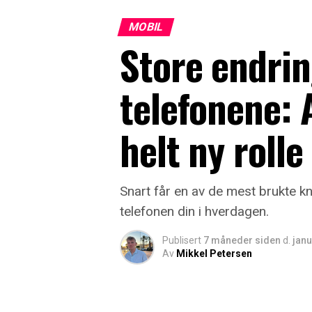
MOBIL
Store endrin
telefonene: 
helt ny rolle
Snart får en av de mest brukte 
telefonen din i hverdagen.
Publisert
7 måneder siden
d.
janu
Av
Mikkel Petersen