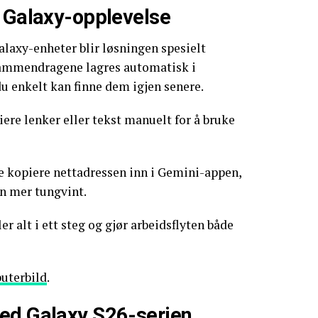
v Galaxy-opplevelse
laxy-enheter blir løsningen spesielt
sammendragene lagres automatisk i
du enkelt kan finne dem igjen senere.
ere lenker eller tekst manuelt for å bruke
e kopiere nettadressen inn i Gemini-appen,
n mer tungvint.
 alt i ett steg og gjør arbeidsflyten både
uterbild
.
ed Galaxy S26-serien