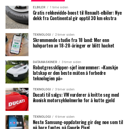
ELBILER
1 time siden
Gratis rekkevidde-boost til Renault-elbiler: Nye
dekk fra Continental gir opptil 30 km ekstra
TEKNOLOGI
2 timer siden
Skremmende studie fra 18 land: Mer enn
halvparten av 18-28-åringer er blitt hacket
DATAMASKINER
3 timer siden
Robotgressklipper-sjef innrømmer: «Kanskje
latskap er den beste måten å forbedre
teknologien på»
TEKNOLOGI
3 timer siden
Ducati til salgs: VW vurderer å kvitte seg med
ikonisk motorsykkelmerke for å kutte gjeld
TEKNOLOGI
4 timer siden
Neste Samsung-oppdatering gir deg noe som til
nå bare fantes på Google Pixel