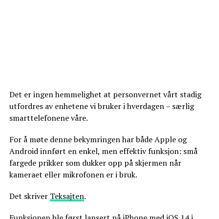
Det er ingen hemmelighet at personvernet vårt stadig
utfordres av enhetene vi bruker i hverdagen – særlig
smarttelefonene våre.
For å møte denne bekymringen har både Apple og
Android innført en enkel, men effektiv funksjon: små
fargede prikker som dukker opp på skjermen når
kameraet eller mikrofonen er i bruk.
Det skriver
Teksajten
.
Funksjonen ble først lansert på iPhone med iOS 14 i