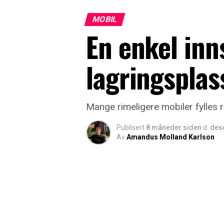
MOBIL
En enkel inns
lagringsplas
Mange rimeligere mobiler fylles ra
Publisert
8 måneder siden
d.
des
Av
Amandus Molland Karlson