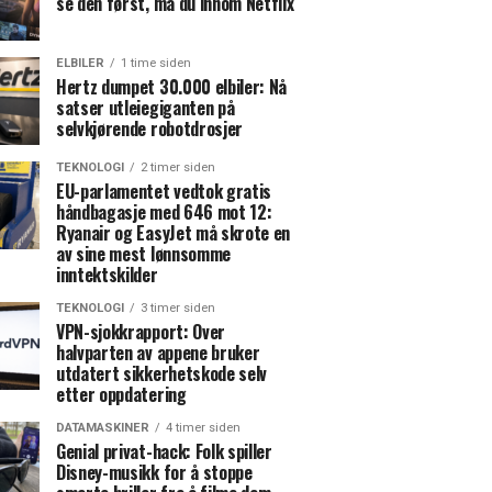
se den først, må du innom Netflix
ELBILER
1 time siden
Hertz dumpet 30.000 elbiler: Nå
satser utleiegiganten på
selvkjørende robotdrosjer
TEKNOLOGI
2 timer siden
EU-parlamentet vedtok gratis
håndbagasje med 646 mot 12:
Ryanair og EasyJet må skrote en
av sine mest lønnsomme
inntektskilder
TEKNOLOGI
3 timer siden
VPN-sjokkrapport: Over
halvparten av appene bruker
utdatert sikkerhetskode selv
etter oppdatering
DATAMASKINER
4 timer siden
Genial privat-hack: Folk spiller
Disney-musikk for å stoppe