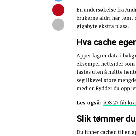
En undersøkelse fra Andr
brukerne aldri har tømt 
gigabyte ekstra plass.
Hva cache egent
Apper lagrer data i bakgr
eksempel nettsider som d
lastes uten å måtte hent
seg likevel store mengder
medier. Rydder du opp jev
Les også:
iOS 27 får kr
Slik tømmer du
Du finner cachen til en 