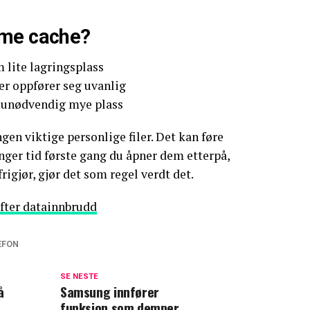
mme cache?
 lite lagringsplass
ler oppfører seg uvanlig
r unødvendig mye plass
gen viktige personlige filer. Det kan føre
lenger tid første gang du åpner dem etterpå,
igjør, gjør det som regel verdt det.
fter datainnbrudd
EFON
SE NESTE
å
Samsung innfører
funksjon som demper