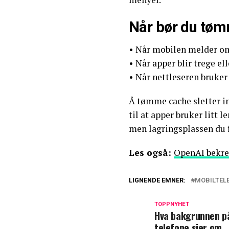
Når bør du tø
• Når mobilen melder om
• Når apper blir trege el
• Når nettleseren bruke
Å tømme cache sletter in
til at apper bruker litt 
men lagringsplassen du fr
Les også:
OpenAI bekre
LIGNENDE EMNER:
MOBILTEL
TOPPNYHET
Hva bakgrunnen p
telefone sier om