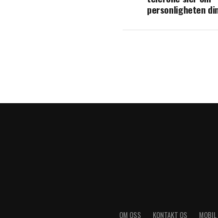
personligheten di
OM OSS
KONTAKT OS
MOBIL