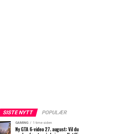
SISTE NYTT
POPULÆR
GAMING
1 time siden
Ny GTA 6-video 27. august: Vil du