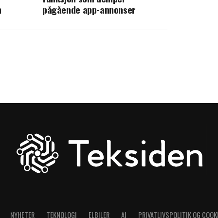
n
pågående app-annonser
NYHETER
TEKNOLOGI
ELBILER
AI
PRIVATLIVSPOLITIK OG COOK