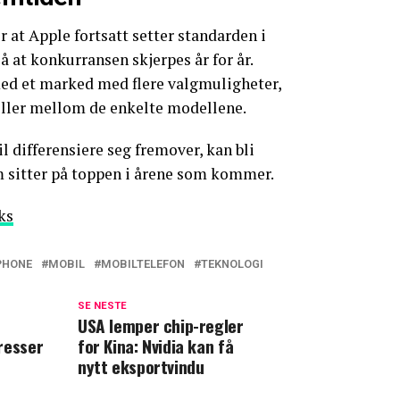
r at Apple fortsatt setter standarden i
at konkurransen skjerpes år for år.
d et marked med flere valgmuligheter,
ller mellom de enkelte modellene.
 differensiere seg fremover, kan bli
 sitter på toppen i årene som kommer.
ks
PHONE
MOBIL
MOBILTELEFON
TEKNOLOGI
SE NESTE
USA lemper chip-regler
resser
for Kina: Nvidia kan få
nytt eksportvindu