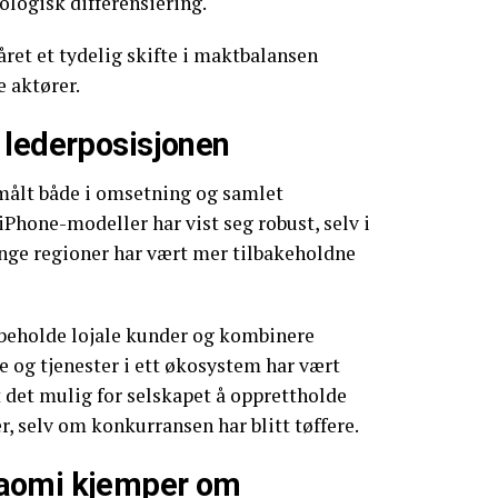
logisk differensiering.
året et tydelig skifte i maktbalansen
 aktører.
 lederposisjonen
ålt både i omsetning og samlet
iPhone-modeller har vist seg robust, selv i
ange regioner har vært mer tilbakeholdne
 beholde lojale kunder og kombinere
 og tjenester i ett økosystem har vært
t det mulig for selskapet å opprettholde
, selv om konkurransen har blitt tøffere.
aomi kjemper om