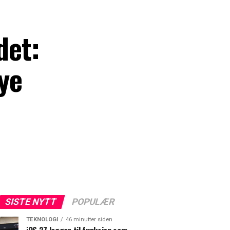
det:
ye
SISTE NYTT
POPULÆR
TEKNOLOGI
46 minutter siden