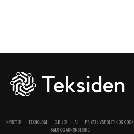
NYHETER
TEKNOLOGI
ELBILER
AI
PRIVATLIVSPOLITIK OG COOK
SALG OG ANNONSERING