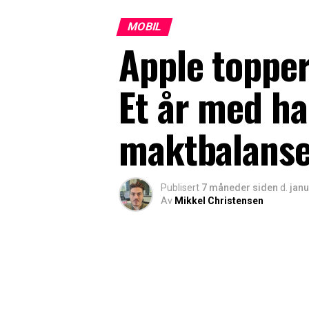
MOBIL
Apple toppe
Et år med h
maktbalanse
Publisert
7 måneder siden
d.
janu
Av
Mikkel Christensen