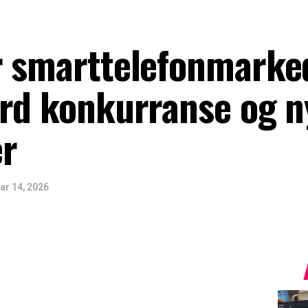
r smarttelefonmarke
ard konkurranse og n
r
ar 14, 2026