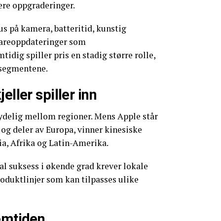
ere oppgraderinger.
kus på kamera, batteritid, kunstig
vareoppdateringer som
idig spiller pris en stadig større rolle,
segmentene.
eller spiller inn
tydelig mellom regioner. Mens Apple står
og deler av Europa, vinner kinesiske
ia, Afrika og Latin-Amerika.
al suksess i økende grad krever lokale
roduktlinjer som kan tilpasses ulike
emtiden