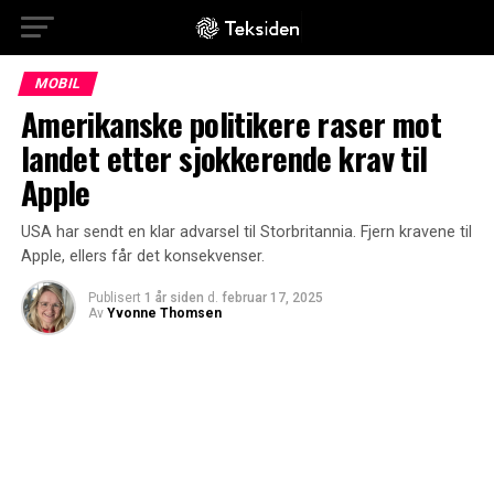
MOBIL
Amerikanske politikere raser mot
landet etter sjokkerende krav til
Apple
USA har sendt en klar advarsel til Storbritannia. Fjern kravene til
Apple, ellers får det konsekvenser.
Publisert
1 år siden
d.
februar 17, 2025
Av
Yvonne Thomsen