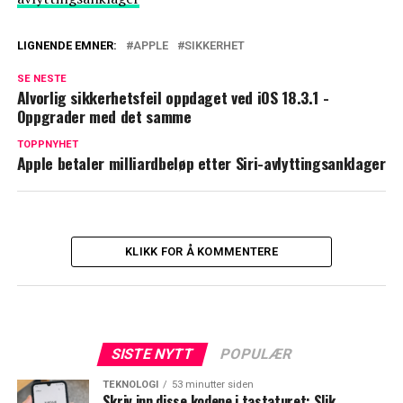
LIGNENDE EMNER:
APPLE
SIKKERHET
SE NESTE
Alvorlig sikkerhetsfeil oppdaget ved iOS 18.3.1 -
Oppgrader med det samme
TOPPNYHET
Apple betaler milliardbeløp etter Siri-avlyttingsanklager
KLIKK FOR Å KOMMENTERE
SISTE NYTT
POPULÆR
TEKNOLOGI
53 minutter siden
Skriv inn disse kodene i tastaturet: Slik