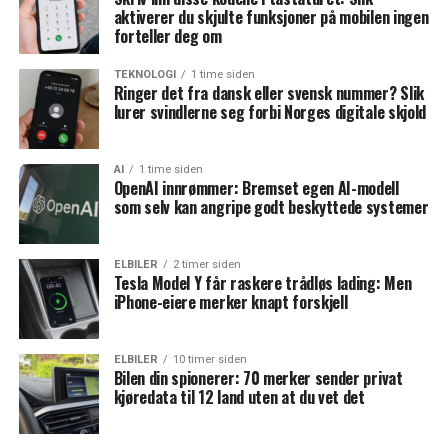
aktiverer du skjulte funksjoner på mobilen ingen
forteller deg om
TEKNOLOGI
1 time siden
Ringer det fra dansk eller svensk nummer? Slik
lurer svindlerne seg forbi Norges digitale skjold
AI
1 time siden
OpenAI innrømmer: Bremset egen AI-modell
som selv kan angripe godt beskyttede systemer
ELBILER
2 timer siden
Tesla Model Y får raskere trådløs lading: Men
iPhone-eiere merker knapt forskjell
ELBILER
10 timer siden
Bilen din spionerer: 70 merker sender privat
kjøredata til 12 land uten at du vet det