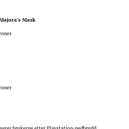
 Majora's Mask
kroner
kroner
erer brukerne etter Playstation-nedbrudd