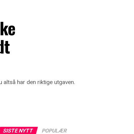
ske
dt
u altså har den riktige utgaven.
SISTE NYTT
POPULÆR