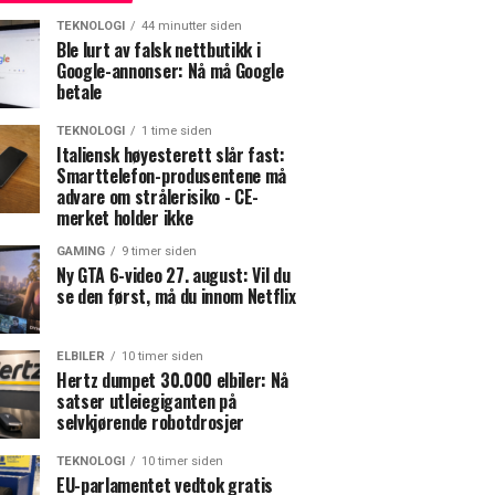
TEKNOLOGI
44 minutter siden
Ble lurt av falsk nettbutikk i
Google-annonser: Nå må Google
betale
TEKNOLOGI
1 time siden
Italiensk høyesterett slår fast:
Smarttelefon-produsentene må
advare om strålerisiko - CE-
merket holder ikke
GAMING
9 timer siden
Ny GTA 6-video 27. august: Vil du
se den først, må du innom Netflix
ELBILER
10 timer siden
Hertz dumpet 30.000 elbiler: Nå
satser utleiegiganten på
selvkjørende robotdrosjer
TEKNOLOGI
10 timer siden
EU-parlamentet vedtok gratis