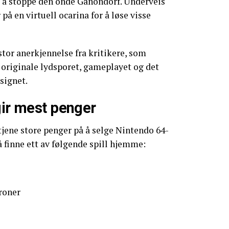
 å stoppe den onde Ganondorf. Underveis
på en virtuell ocarina for å løse visse
stor anerkjennelse fra kritikere, som
 originale lydsporet, gameplayet og det
signet.
gir mest penger
 tjene store penger på å selge Nintendo 64-
 å finne ett av følgende spill hjemme:
kroner