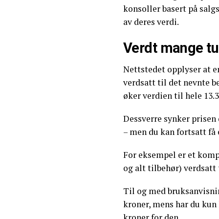
konsoller basert på salgsd
av deres verdi.
Verdt mange t
Nettstedet opplyser at en
verdsatt til det nevnte b
øker verdien til hele 13.
Dessverre synker prisen 
– men du kan fortsatt få
For eksempel er et kompl
og alt tilbehør) verdsatt 
Til og med bruksanvisni
kroner, mens har du kun 
kroner for den.