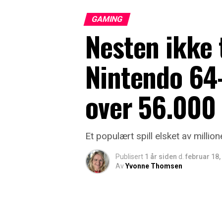
GAMING
Nesten ikke t
Nintendo 64-
over 56.000
Et populært spill elsket av millio
Publisert
1 år siden
d.
februar 18,
Av
Yvonne Thomsen