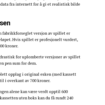
ata fra internett for å gi et realistisk bilde
usen
 fabrikkforseglet versjon av spillet er
eløpet. Hvis spillet er profesjonelt vurdert,
300 kroner.
drastisk for uplomberte versjoner av spillet
 en pen sum for dem.
ett opplag i original esken (med kassett
til i overkant av 700 kroner.
ngen alene kan være verdt opptil 600
kassetten uten boks kan du få rundt 240