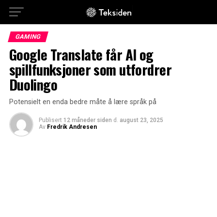
GAMING
Google Translate får AI og
spillfunksjoner som utfordrer
Duolingo
Potensielt en enda bedre måte å lære språk på
Publisert
12 måneder siden
d.
august 23, 2025
Av
Fredrik Andresen