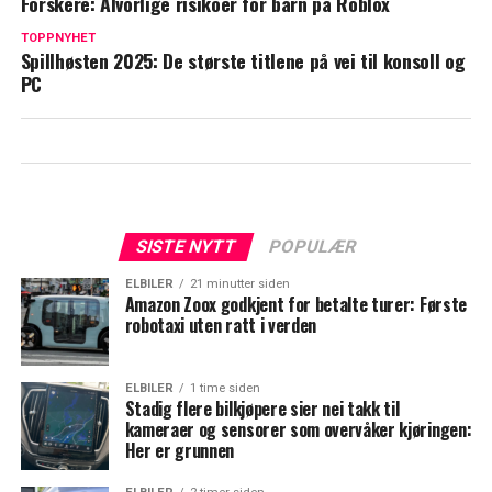
Forskere: Alvorlige risikoer for barn på Roblox
TOPPNYHET
Spillhøsten 2025: De største titlene på vei til konsoll og
PC
SISTE NYTT
POPULÆR
ELBILER
21 minutter siden
Amazon Zoox godkjent for betalte turer: Første
robotaxi uten ratt i verden
ELBILER
1 time siden
Stadig flere bilkjøpere sier nei takk til
kameraer og sensorer som overvåker kjøringen:
Her er grunnen