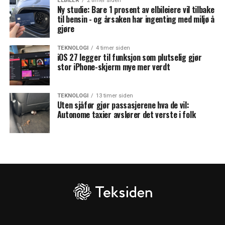
ELBILER
2 timer siden
Ny studie: Bare 1 prosent av elbileiere vil tilbake
til bensin - og årsaken har ingenting med miljø å
gjøre
TEKNOLOGI
4 timer siden
iOS 27 legger til funksjon som plutselig gjør
stor iPhone-skjerm mye mer verdt
TEKNOLOGI
13 timer siden
Uten sjåfør gjør passasjerene hva de vil:
Autonome taxier avslører det verste i folk