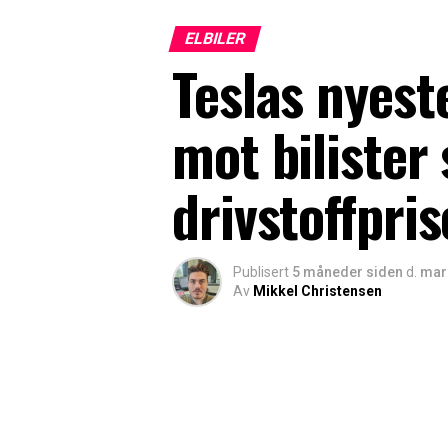
ELBILER
Teslas nyest
mot bilister
drivstoffpris
Publisert
5 måneder siden
d.
mar
Av
Mikkel Christensen