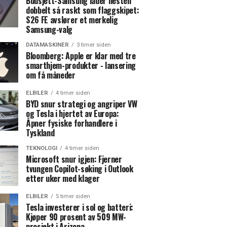
Budsjett-Samsung lader nesten
dobbelt så raskt som flaggskipet:
S26 FE avslører et merkelig
Samsung-valg
DATAMASKINER
3 timer siden
Bloomberg: Apple er klar med tre
smarthjem-produkter - lansering
om få måneder
ELBILER
4 timer siden
BYD snur strategi og angriper VW
og Tesla i hjertet av Europa:
Åpner fysiske forhandlere i
Tyskland
TEKNOLOGI
4 timer siden
Microsoft snur igjen: Fjerner
tvungen Copilot-søking i Outlook
etter uker med klager
ELBILER
5 timer siden
Tesla investerer i sol og batteri:
Kjøper 90 prosent av 509 MW-
prosjekt i Arizona