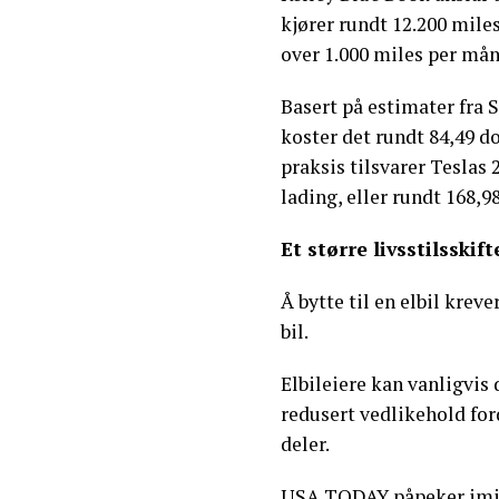
kjører rundt 12.200 miles 
over 1.000 miles per mån
Basert på estimater fra
koster det rundt 84,49 do
praksis tilsvarer Teslas
lading, eller rundt 168,98
Et større livsstilsskift
Å bytte til en elbil krev
bil.
Elbileiere kan vanligvis
redusert vedlikehold for
deler.
USA TODAY påpeker imidl