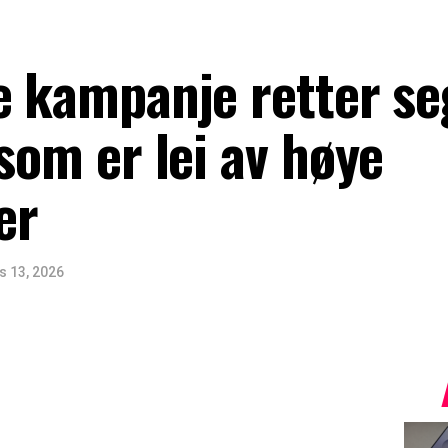
e kampanje retter se
 som er lei av høye
er
s 13, 2026