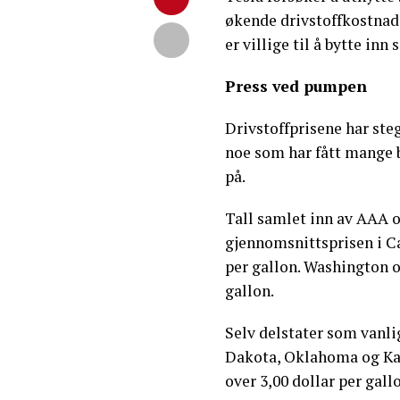
økende drivstoffkostnader
er villige til å bytte inn
Press ved pumpen
Drivstoffprisene har ste
noe som har fått mange bi
på.
Tall samlet inn av AAA o
gjennomsnittsprisen i Ca
per gallon. Washington o
gallon.
Selv delstater som vanlig
Dakota, Oklahoma og Kan
over 3,00 dollar per gall