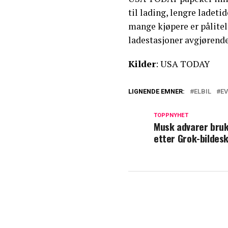
til lading, lengre ladeti
mange kjøpere er pålitel
ladestasjoner avgjørende 
Kilder
: USA TODAY
LIGNENDE EMNER:
ELBIL
EV
TOPPNYHET
Musk advarer bru
etter Grok-bildes