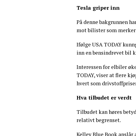
Tesla griper inn
På denne bakgrunnen har
mot bilister som merker 
Ifølge USA TODAY kunngj
inn en bensindrevet bil 
Interessen for elbiler øk
TODAY, viser at flere kjø
hvert som drivstoffprisen
Hva tilbudet er verdt
Tilbudet kan høres betyd
relativt begrenset.
Kelley Blue Book anslår