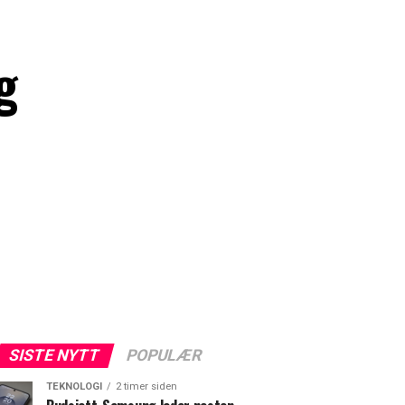
g
SISTE NYTT
POPULÆR
TEKNOLOGI
2 timer siden