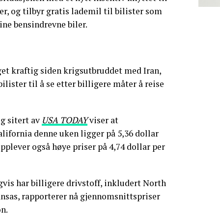
, og tilbyr gratis lademil til bilister som
 sine bensindrevne biler.
get kraftig siden krigsutbruddet med Iran,
lister til å se etter billigere måter å reise
g sitert av
USA TODAY
viser at
lifornia denne uken ligger på 5,36 dollar
pplever også høye priser på 4,74 dollar per
vis har billigere drivstoff, inkludert North
sas, rapporterer nå gjennomsnittspriser
on.