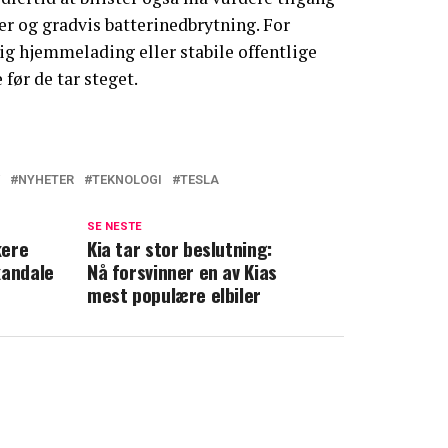
der og gradvis batterinedbrytning. For
ig hjemmelading eller stabile offentlige
før de tar steget.
NYHETER
TEKNOLOGI
TESLA
SE NESTE
kere
Kia tar stor beslutning:
kandale
Nå forsvinner en av Kias
mest populære elbiler