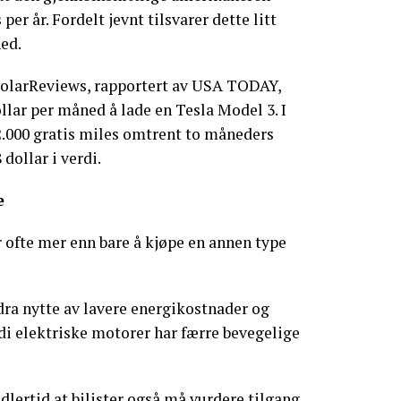
per år. Fordelt jevnt tilsvarer dette litt
ed.
 SolarReviews, rapportert av USA TODAY,
llar per måned å lade en Tesla Model 3. I
 2.000 gratis miles omtrent to måneders
 dollar i verdi.
e
er ofte mer enn bare å kjøpe en annen type
 dra nytte av lavere energikostnader og
di elektriske motorer har færre bevegelige
ertid at bilister også må vurdere tilgang