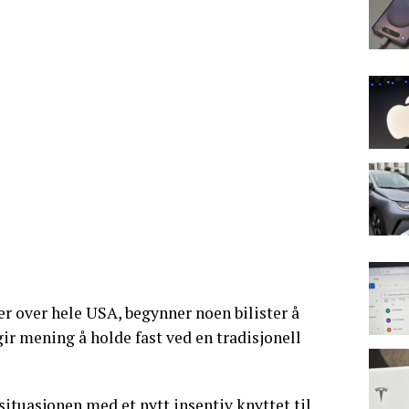
r over hele USA, begynner noen bilister å
gir mening å holde fast ved en tradisjonell
situasjonen med et nytt insentiv knyttet til