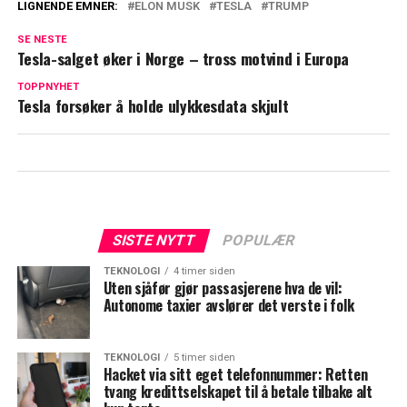
LIGNENDE EMNER:
ELON MUSK
TESLA
TRUMP
SE NESTE
Tesla-salget øker i Norge – tross motvind i Europa
TOPPNYHET
Tesla forsøker å holde ulykkesdata skjult
SISTE NYTT
POPULÆR
TEKNOLOGI
4 timer siden
Uten sjåfør gjør passasjerene hva de vil:
Autonome taxier avslører det verste i folk
TEKNOLOGI
5 timer siden
Hacket via sitt eget telefonnummer: Retten
tvang kredittselskapet til å betale tilbake alt