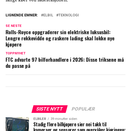
LIGNENDE EMNER:
ELBIL
TEKNOLOGI
SE NESTE
Rolls-Royce oppgraderer sin elektriske luksusbil:
Lengre rekkevidde og raskere lading skal lokke nye
kjøpere
TOPPNYHET
FTC advarte 97 bilforhandlere i 2026: Disse triksene må
du passe på
SISTE NYTT
POPULÆR
ELBILER
39 minutter siden
Stadig flere bilkjøpere sier nei takk til
kameraer og sensorer som overvåker kjøringen: