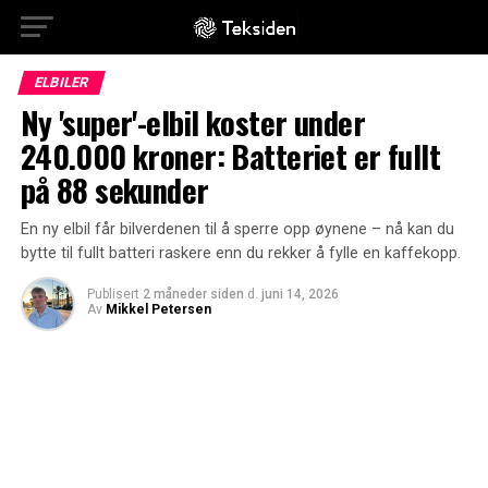
ELBILER
Ny 'super'-elbil koster under
240.000 kroner: Batteriet er fullt
på 88 sekunder
En ny elbil får bilverdenen til å sperre opp øynene – nå kan du
bytte til fullt batteri raskere enn du rekker å fylle en kaffekopp.
Publisert
2 måneder siden
d.
juni 14, 2026
Av
Mikkel Petersen