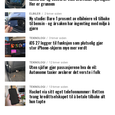
Her er grunnen
ELBILER
2 timer siden
Ny studie: Bare 1 prosent av elbileiere vil tilbake
til bensin - og årsaken har ingenting med miljø å
gjøre
TEKNOLOGI
3 timer siden
iOS 27 legger til funksjon som plutselig gjør
stor iPhone-skjerm mye mer verdt
TEKNOLOGI
12 timer siden
Uten sjåfør gjør passasjerene hva de vil:
Autonome taxier avslører det verste i folk
TEKNOLOGI
13 timer siden
Hacket via sitt eget telefonnummer: Retten
tvang kredittselskapet til å betale tilbake alt
hun tapte