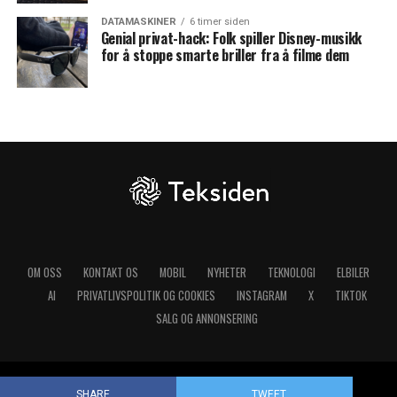
DATAMASKINER
6 timer siden
Genial privat-hack: Folk spiller Disney-musikk
for å stoppe smarte briller fra å filme dem
OM OSS
KONTAKT OS
MOBIL
NYHETER
TEKNOLOGI
ELBILER
AI
PRIVATLIVSPOLITIK OG COOKIES
INSTAGRAM
X
TIKTOK
SALG OG ANNONSERING
Copyright © 2025 Teksiden.no
SHARE
TWEET