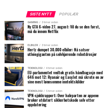
SISTE NYTT
POPULÆR
GAMING
3 timer siden
Ny GTA 6-video 27. august: Vil du se den først,
må du innom Netflix
ELBILER
3 timer siden
Hertz dumpet 30.000 elbiler: Nå satser
utleiegiganten på selvkjørende robotdrosjer
TEKNOLOGI
4 timer siden
EU-parlamentet vedtok gratis håndbagasje med
646 mot 12: Ryanair og EasyJet må skrote en av
sine mest lønnsomme inntektskilder
TEKNOLOGI
5 timer siden
VPN-sjokkrapport: Over halvparten av appene
bruker utdatert sikkerhetskode selv etter
oppdatering