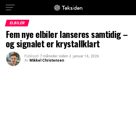
ELBILER
Fem nye elbiler lanseres samtidig –
og signalet er krystallklart
Publisert
7 måneder siden
d.
januar 16, 2026
Av
Mikkel Christensen