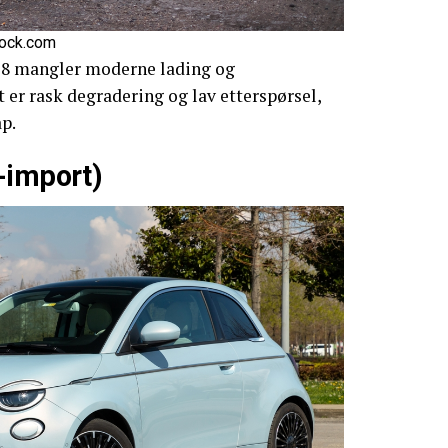
tock.com
018 mangler moderne lading og
t er rask degradering og lav etterspørsel,
ap.
-import)