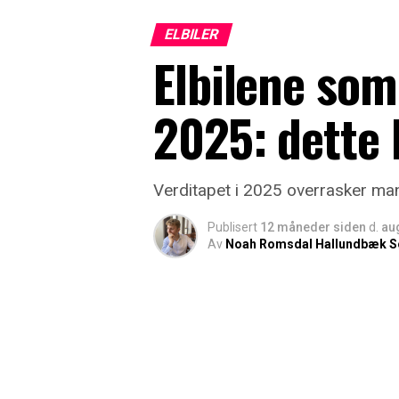
ELBILER
Elbilene som 
2025: dette 
Verditapet i 2025 overrasker man
Publisert
12 måneder siden
d.
au
Av
Noah Romsdal Hallundbæk S