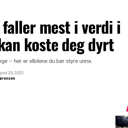
faller mest i verdi i
kan koste deg dyrt
ge – her er elbilene du bør styre unna.
gust 20, 2025
ørensen