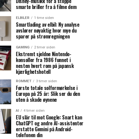
Disney-musikk for å stoppe
smarte briller fra å filme dem
ELBILER
1 time siden
Smartlading av elbil: Ny analyse
avslører nøyaktig hvor mye du
sparer på strømregningen
GAMING
2 timer siden
Ekstremt sjeldne Nintendo-
konsoller fra 1986 funnet i
nesten hvert rom på japansk
kjærlighetshotell
ROMMET
3 timer siden
Første totale solformørkelse i
Europa på 25 år: Slik ser du den
uten å skade øynene
AI
4 timer siden
EU slår til mot Google: Snart kan
ChatGPT og andre AI-assistenter
erstatte Gemini på Android-
telefonen din