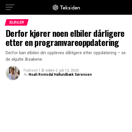
ELBILER
Derfor kjører noen elbiler dårligere
etter en programvareoppdatering
Derfor kan elbilen din oppleves dårligere etter oppdatering – se
de skjulte årsakene.
Publisert
1 år siden
d.
juli 12, 2025
Av
Noah Romsdal Hallundbæk Sørensen