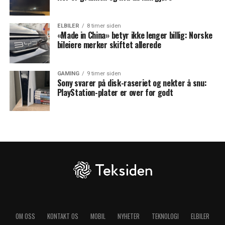
ELBILER
8 timer siden
«Made in China» betyr ikke lenger billig: Norske
bileiere merker skiftet allerede
GAMING
9 timer siden
Sony svarer på disk-raseriet og nekter å snu:
PlayStation-plater er over for godt
OM OSS
KONTAKT OS
MOBIL
NYHETER
TEKNOLOGI
ELBILER