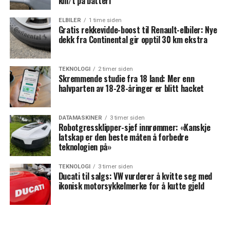
km/t på batteri
ELBILER
1 time siden
Gratis rekkevidde-boost til Renault-elbiler: Nye
dekk fra Continental gir opptil 30 km ekstra
TEKNOLOGI
2 timer siden
Skremmende studie fra 18 land: Mer enn
halvparten av 18-28-åringer er blitt hacket
DATAMASKINER
3 timer siden
Robotgressklipper-sjef innrømmer: «Kanskje
latskap er den beste måten å forbedre
teknologien på»
TEKNOLOGI
3 timer siden
Ducati til salgs: VW vurderer å kvitte seg med
ikonisk motorsykkelmerke for å kutte gjeld