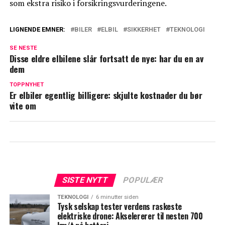
som ekstra risiko i forsikringsvurderingene.
LIGNENDE EMNER:
BILER
ELBIL
SIKKERHET
TEKNOLOGI
SE NESTE
Disse eldre elbilene slår fortsatt de nye: har du en av
dem
TOPPNYHET
Er elbiler egentlig billigere: skjulte kostnader du bør
vite om
SISTE NYTT
POPULÆR
TEKNOLOGI
6 minutter siden
Tysk selskap tester verdens raskeste
elektriske drone: Akselererer til nesten 700